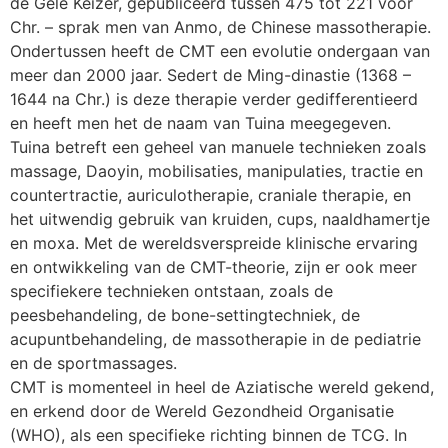
de Gele Keizer, gepubliceerd tussen 475 tot 221 voor
Chr. – sprak men van Anmo, de Chinese massotherapie.
Ondertussen heeft de CMT een evolutie ondergaan van
meer dan 2000 jaar. Sedert de Ming-dinastie (1368 –
1644 na Chr.) is deze therapie verder gedifferentieerd
en heeft men het de naam van Tuina meegegeven.
Tuina betreft een geheel van manuele technieken zoals
massage, Daoyin, mobilisaties, manipulaties, tractie en
countertractie, auriculotherapie, craniale therapie, en
het uitwendig gebruik van kruiden, cups, naaldhamertje
en moxa. Met de wereldsverspreide klinische ervaring
en ontwikkeling van de CMT-theorie, zijn er ook meer
specifiekere technieken ontstaan, zoals de
peesbehandeling, de bone-settingtechniek, de
acupuntbehandeling, de massotherapie in de pediatrie
en de sportmassages.
CMT is momenteel in heel de Aziatische wereld gekend,
en erkend door de Wereld Gezondheid Organisatie
(WHO), als een specifieke richting binnen de TCG. In