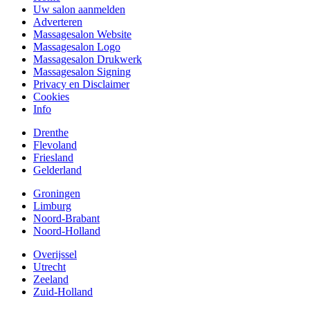
Uw salon aanmelden
Adverteren
Massagesalon Website
Massagesalon Logo
Massagesalon Drukwerk
Massagesalon Signing
Privacy en Disclaimer
Cookies
Info
Drenthe
Flevoland
Friesland
Gelderland
Groningen
Limburg
Noord-Brabant
Noord-Holland
Overijssel
Utrecht
Zeeland
Zuid-Holland