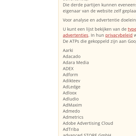
Die derde partijen kunnen eveneens
eigenaar van de website zelf gepla
Voor analyse en advertentie doelei
U kunt een lijst bekijken van de
typ
advertenties
. In hun
privacybeleid
w
De ATPs die gekoppeld zijn aan Goo
Aarki
Adacado
Adara Media
ADEX
Adform
Adikteev
AdLedge
Adloox
Adludio
AdMaxim
Admedo
Admetrics
Adobe Advertising Cloud
AdTriba
advanced STORE GmbH