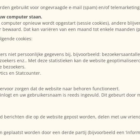
den gebruikt voor ongevraagde e-mail (spam) en/of telemarketing-
p uw computer staan.
omputer opnieuw wordt opgestart (sessie cookies), andere blijven (
nger bewaard. Dat kan variëren van een maand tot enkele maanden (
lgende cookies:
s niet persoonlijke gegevens bij, bijvoorbeeld: bezoekersaantalle
oekers enz.. Met deze statistieken kan de website geoptimaliseer
e bezoekers.
tics en Statcounter.
e ervoor zorgen dat de website naar behoren functioneert.
inlogt en uw gebruikersnaam is reeds ingevuld. Dit gebeurt door 
eld berichten die op de website gepost worden, delen met uw vrien
geplaatst worden door een derde partij (bijvoorbeeld een ‘informa