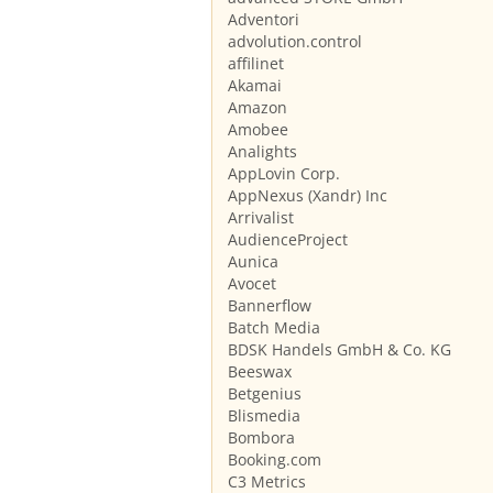
Adventori
advolution.control
affilinet
Akamai
Amazon
Amobee
Analights
AppLovin Corp.
AppNexus (Xandr) Inc
Arrivalist
AudienceProject
Aunica
Avocet
Bannerflow
Batch Media
BDSK Handels GmbH & Co. KG
Beeswax
Betgenius
Blismedia
Bombora
Booking.com
C3 Metrics