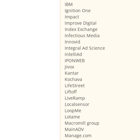
IBM
Ignition One
Impact
Improve Digital
Index Exchange
Infectious Media
Innovid
Integral Ad Science
intelliAd
IPONWEB
Jivox
Kantar
Kochava
LifeStreet
Liftoff
LiveRamp
Localsensor
LoopMe
Lotame
Macromill group
MainADV
Manage.com