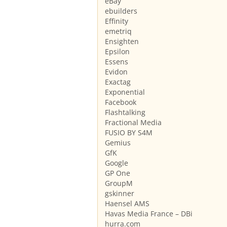
eBay
ebuilders
Effinity
emetriq
Ensighten
Epsilon
Essens
Evidon
Exactag
Exponential
Facebook
Flashtalking
Fractional Media
FUSIO BY S4M
Gemius
GfK
Google
GP One
GroupM
gskinner
Haensel AMS
Havas Media France – DBi
hurra.com