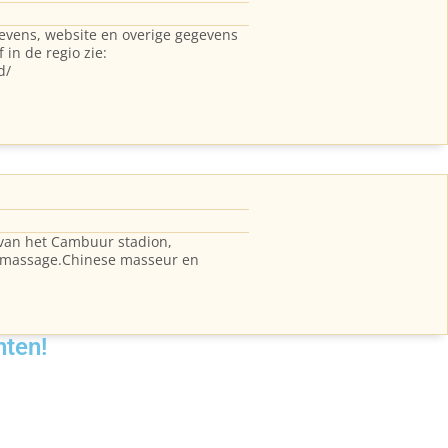
evens, website en overige gegevens
in de regio zie:
d/
 van het Cambuur stadion,
e massage.Chinese masseur en
nten!