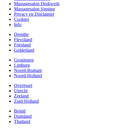
Massagesalon Drukwerk
Massagesalon Signing
Privacy en Disclaimer
Cookies
Info
Drenthe
Flevoland
Friesland
Gelderland
Groningen
Limburg
Noord-Brabant
Noord-Holland
Overijssel
Utrecht
Zeeland
Zuid-Holland
België
Duitsland
Thailand