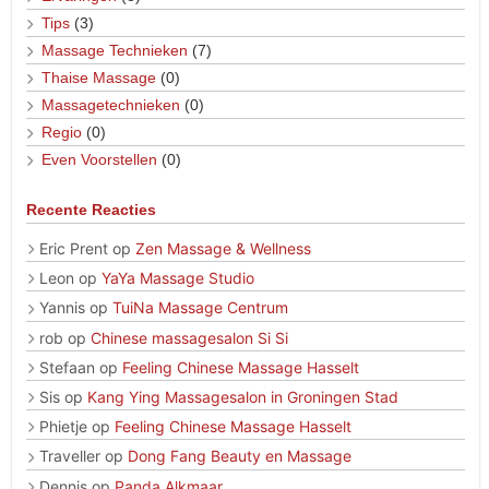
Tips
(3)
Massage Technieken
(7)
Thaise Massage
(0)
Massagetechnieken
(0)
Regio
(0)
Even Voorstellen
(0)
Recente Reacties
Eric Prent
op
Zen Massage & Wellness
Leon
op
YaYa Massage Studio
Yannis
op
TuiNa Massage Centrum
rob
op
Chinese massagesalon Si Si
Stefaan
op
Feeling Chinese Massage Hasselt
Sis
op
Kang Ying Massagesalon in Groningen Stad
Phietje
op
Feeling Chinese Massage Hasselt
Traveller
op
Dong Fang Beauty en Massage
Dennis
op
Panda Alkmaar