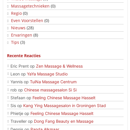
Massagetechnieken
(0)
Regio
(0)
Even Voorstellen
(0)
Nieuws
(28)
Ervaringen
(8)
Tips
(3)
Recente Reacties
Eric Prent
op
Zen Massage & Wellness
Leon
op
YaYa Massage Studio
Yannis
op
TuiNa Massage Centrum
rob
op
Chinese massagesalon Si Si
Stefaan
op
Feeling Chinese Massage Hasselt
Sis
op
Kang Ying Massagesalon in Groningen Stad
Phietje
op
Feeling Chinese Massage Hasselt
Traveller
op
Dong Fang Beauty en Massage
Dennis
op
Panda Alkmaar