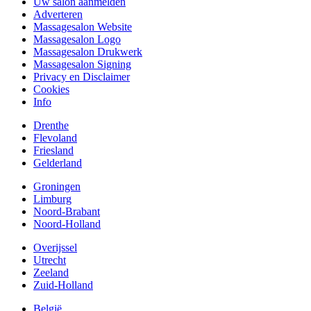
Uw salon aanmelden
Adverteren
Massagesalon Website
Massagesalon Logo
Massagesalon Drukwerk
Massagesalon Signing
Privacy en Disclaimer
Cookies
Info
Drenthe
Flevoland
Friesland
Gelderland
Groningen
Limburg
Noord-Brabant
Noord-Holland
Overijssel
Utrecht
Zeeland
Zuid-Holland
België