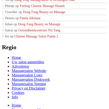
Sis
op
Kang Ying Massagesalon in Groningen Stad
Phietje
op
Feeling Chinese Massage Hasselt
Traveller
op
Dong Fang Beauty en Massage
Dennis
op
Panda Alkmaar
Johan
op
Dong Fang Beauty en Massage
Satrai
op
Gezondheidscentrum Yin Yang
Jos
op
Chinese Massage Salon Panda 2
Regio
Home
Uw salon aanmelden
Adverteren
Massagesalon Website
Massagesalon Logo
Massagesalon Drukwerk
Massagesalon Signing
Privacy en Disclaimer
Cookies
Info
Home