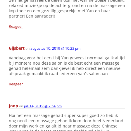
de niet gemasseerde delen ook met warme doeken bedekt,
relaxed muziekje op de achtergrond en na de massage een
kop thee en een gezellig gesprekje met Yan en haar
partner! Een aanrader!!
Reageer
Gijsbert
on
augustus 10, 2019 @ 10:23 pm
Vandaag voor het eerst bij Yan geweest normaal ga ik altijd
bij montera nou deze salon is de best echt een massage
gehad helemaal zem dankjewel ik heb direct een nieuwe
afspraak gemaakt ik raad iedereen yan’s salon aan
Reageer
Joop
on
juli 14, 2019 @ 7:54 pm
Hoi net een massage gehad super super goed zo heb ik
nog nooit een massage gehad ik kom door heel Nederland
door mijn werk en ga altijd naar massage deze Chinese