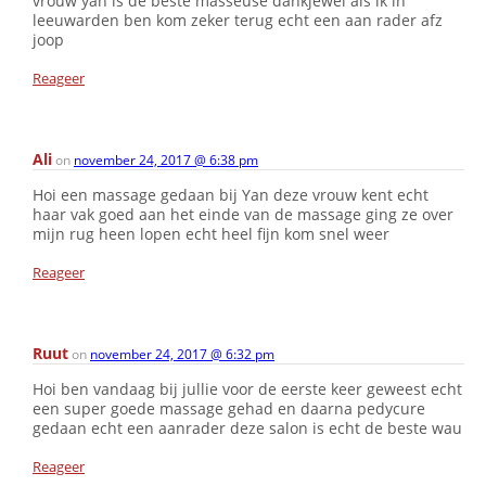
vrouw yan is de beste masseuse dankjewel als ik in
leeuwarden ben kom zeker terug echt een aan rader afz
joop
Reageer
Ali
on
november 24, 2017 @ 6:38 pm
Hoi een massage gedaan bij Yan deze vrouw kent echt
haar vak goed aan het einde van de massage ging ze over
mijn rug heen lopen echt heel fijn kom snel weer
Reageer
Ruut
on
november 24, 2017 @ 6:32 pm
Hoi ben vandaag bij jullie voor de eerste keer geweest echt
een super goede massage gehad en daarna pedycure
gedaan echt een aanrader deze salon is echt de beste wau
Reageer