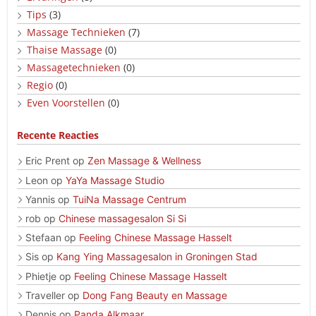
Tips
(3)
Massage Technieken
(7)
Thaise Massage
(0)
Massagetechnieken
(0)
Regio
(0)
Even Voorstellen
(0)
Recente Reacties
Eric Prent
op
Zen Massage & Wellness
Leon
op
YaYa Massage Studio
Yannis
op
TuiNa Massage Centrum
rob
op
Chinese massagesalon Si Si
Stefaan
op
Feeling Chinese Massage Hasselt
Sis
op
Kang Ying Massagesalon in Groningen Stad
Phietje
op
Feeling Chinese Massage Hasselt
Traveller
op
Dong Fang Beauty en Massage
Dennis
op
Panda Alkmaar