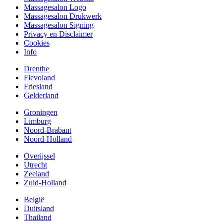
Massagesalon Logo
Massagesalon Drukwerk
Massagesalon Signing
Privacy en Disclaimer
Cookies
Info
Drenthe
Flevoland
Friesland
Gelderland
Groningen
Limburg
Noord-Brabant
Noord-Holland
Overijssel
Utrecht
Zeeland
Zuid-Holland
België
Duitsland
Thailand