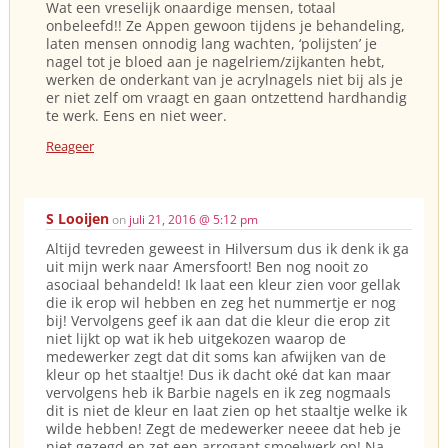
Wat een vreselijk onaardige mensen, totaal
onbeleefd!! Ze Appen gewoon tijdens je behandeling,
laten mensen onnodig lang wachten, ‘polijsten’ je
nagel tot je bloed aan je nagelriem/zijkanten hebt,
werken de onderkant van je acrylnagels niet bij als je
er niet zelf om vraagt en gaan ontzettend hardhandig
te werk. Eens en niet weer.
Reageer
S Looijen
on
juli 21, 2016 @ 5:12 pm
Altijd tevreden geweest in Hilversum dus ik denk ik ga
uit mijn werk naar Amersfoort! Ben nog nooit zo
asociaal behandeld! Ik laat een kleur zien voor gellak
die ik erop wil hebben en zeg het nummertje er nog
bij! Vervolgens geef ik aan dat die kleur die erop zit
niet lijkt op wat ik heb uitgekozen waarop de
medewerker zegt dat dit soms kan afwijken van de
kleur op het staaltje! Dus ik dacht oké dat kan maar
vervolgens heb ik Barbie nagels en ik zeg nogmaals
dit is niet de kleur en laat zien op het staaltje welke ik
wilde hebben! Zegt de medewerker neeee dat heb je
niet gezegd en zet een arrogant smoelwerk op! Na