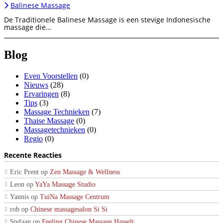
Balinese Massage
De Traditionele Balinese Massage is een stevige Indonesische
massage die...
Blog
Even Voorstellen
(0)
Nieuws
(28)
Ervaringen
(8)
Tips
(3)
Massage Technieken
(7)
Thaise Massage
(0)
Massagetechnieken
(0)
Regio
(0)
Recente Reacties
Eric Prent
op
Zen Massage & Wellness
Leon
op
YaYa Massage Studio
Yannis
op
TuiNa Massage Centrum
rob
op
Chinese massagesalon Si Si
Stefaan
op
Feeling Chinese Massage Hasselt