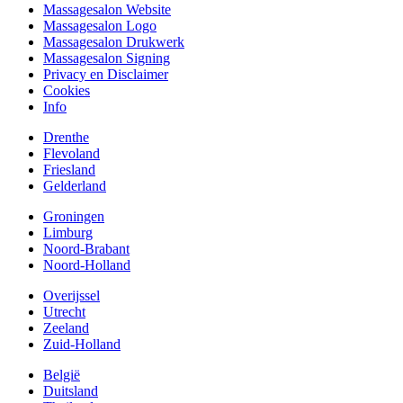
Massagesalon Website
Massagesalon Logo
Massagesalon Drukwerk
Massagesalon Signing
Privacy en Disclaimer
Cookies
Info
Drenthe
Flevoland
Friesland
Gelderland
Groningen
Limburg
Noord-Brabant
Noord-Holland
Overijssel
Utrecht
Zeeland
Zuid-Holland
België
Duitsland