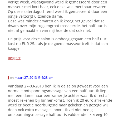
Vorige week, vrijdagavond werd ik gemasseerd door een
masseur met kort haar, ook deze was merkbaar ervaren.
Op deze zaterdagochtend werd ik gemasseerd door een
jonge verzorgt uitziende dame.
Deze was minder ervaren en ik kreeg het gevoel dat ze
dwars over mijn ruggengraat masseerde, het half uur is
niet af gemaakt en van mij hoefde dat ook niet.
De prijs voor deze salon is omhoog gegaan een half uur
kost nu EUR 25,– als je de goede masseur treft is dat een
koopje.
Reageer
J
on
maart 27, 2013 @ 4:28 pm
Vandaag 27-03-2013 ben ik in de salon geweest voor een
normale ontspanningsmassage van een half uur. Ik liep
met een dame naar een kamertje achter waar ik direct af
moest rekenen bij binnenkomst. Toen ik 20 euro afrekende
werd er beetje neerbuigend naar gekeken en gezegd wij
doen ook extra massages hoor.. Ik zei niet nodig
ontspanningsmassage half uur is voldoende. Ik kreeg 10