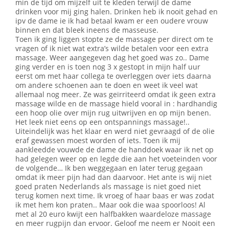
min de tijd om mijzelf uit te kleden terwijl de dame
drinken voor mij ging halen. Drinken heb ik nooit gehad en
ipv de dame ie ik had betaal kwam er een oudere vrouw
binnen en dat bleek ineens de masseuse.
Toen ik ging liggen stopte ze de massage per direct om te
vragen of ik niet wat extra’s wilde betalen voor een extra
massage. Weer aangegeven dag het goed was zo.. Dame
ging verder en is toen nog 3 x gestopt in mijn half uur
eerst om met haar collega te overleggen over iets daarna
om andere schoenen aan te doen en weet ik veel wat
allemaal nog meer. Ze was geïrriteerd omdat ik geen extra
massage wilde en de massage hield vooral in : hardhandig
een hoop olie over mijn rug uitwrijven en op mijn benen.
Het leek niet eens op een ontspannings massage!..
Uiteindelijk was het klaar en werd niet gevraagd of de olie
eraf gewassen moest worden of iets. Toen ik mij
aankleedde vouwde de dame de handdoek waar ik net op
had gelegen weer op en legde die aan het voeteinden voor
de volgende… Ik ben weggegaan en later terug gegaan
omdat ik meer pijn had dan daarvoor. Het ante is wij niet
goed praten Nederlands als massage is niet goed niet
terug komen next time. Ik vroeg of haar baas er was zodat
ik met hem kon praten.. Maar ook die waa spoorloos! Al
met al 20 euro kwijt een halfbakken waardeloze massage
en meer rugpijn dan ervoor. Geloof me neem er Nooit een