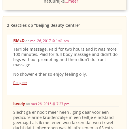
natuurlijke
...meer
2 Reacties op
“Beijing Beauty Centre”
RMcD
on
mei 26, 2017 @ 1:41 pm
Terrible massage. Paid for two hours and it was more
100 minutes. Paid for full body massage and didn’t do
legs without prompting and then didn’t do front
massage.
No shower either so enjoy feeling oily.
Reageer
lovely
on
mei 26, 2015 @ 7:27 pm
Slecht ga er nooit meer heen , ging daar voor een
pedicure arme kruidenzakje in een teiltje eindstand
gevraagd als ik me tenen wou lakken dat wou ik wel
dacht dat t inbegrepen was bij afrekenen ja €5 extra