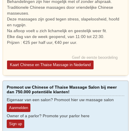
Behandelingen zijn hier mogelijk met of zonder afspraak.
Traditionele Chinese massages door vriendelijke Chinese
masseuses.
Deze massages zijn goed tegen stress, slapeloosheid, hoofd
en rugpijn.
Na afloop voelt u zich lichamelijk en geestelijk weer fit.
Elke dag van de week geopend, van 11:00 tot 22:30.
Prijzen : €25 per half uur, €40 per uur.
Geef de eerste beoordeling
Kaart Chinese en Thaise Massage in Nederland
Promoot uw Chinese of Thaise Massage Salon bij meer
dan 750.000 potentiële klanten!
Eigenaar van een salon? Promoot hier uw massage salon
Aanmelden
Owner of a parlor? Promote your parlor here
Sign up