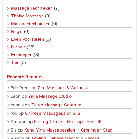
Massage Technieken
(7)
Thaise Massage
(0)
Massagetechnieken
(0)
Regio
(0)
Even Voorstellen
(0)
Nieuws
(28)
Ervaringen
(8)
Tips
(3)
Recente Reacties
Eric Prent
op
Zen Massage & Wellness
Leon
op
YaYa Massage Studio
Yannis
op
TuiNa Massage Centrum
rob
op
Chinese massagesalon Si Si
Stefaan
op
Feeling Chinese Massage Hasselt
Sis
op
Kang Ying Massagesalon in Groningen Stad
Phietje
op
Feeling Chinese Massage Hasselt