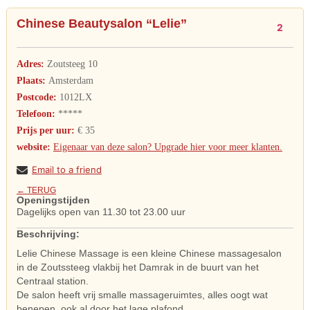
Chinese Beautysalon “Lelie”
2
Adres:
Zoutsteeg 10
Plaats:
Amsterdam
Postcode:
1012LX
Telefoon:
*****
Prijs per uur:
€ 35
website:
Eigenaar van deze salon? Upgrade hier voor meer klanten.
Email to a friend
← TERUG
Openingstijden
Dagelijks open van 11.30 tot 23.00 uur
Beschrijving:
Lelie Chinese Massage is een kleine Chinese massagesalon
in de Zoutssteeg vlakbij het Damrak in de buurt van het
Centraal station.
De salon heeft vrij smalle massageruimtes, alles oogt wat
benepen, ook al door het lage plafond.