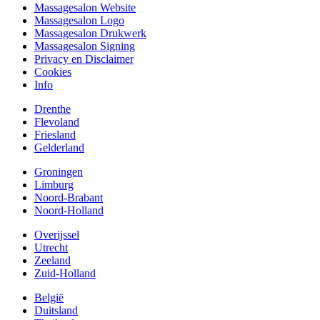
Massagesalon Website
Massagesalon Logo
Massagesalon Drukwerk
Massagesalon Signing
Privacy en Disclaimer
Cookies
Info
Drenthe
Flevoland
Friesland
Gelderland
Groningen
Limburg
Noord-Brabant
Noord-Holland
Overijssel
Utrecht
Zeeland
Zuid-Holland
België
Duitsland