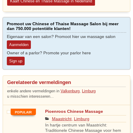
Kaart Chinese en Thaise Massage in Nederland
Promoot uw Chinese of Thaise Massage Salon bij meer
dan 750.000 potentiële klanten!
Eigenaar van een salon? Promoot hier uw massage salon
Aanmelden
Owner of a parlor? Promote your parlor here
Sign up
Gerelateerde vermeldingen
enkele andere vermeldingen in
Valkenburg
,
Limburg
u misschien interesseren...
Pioenroos Chinese Massage
POPULAIR
Maastricht
,
Limburg
In hartje centrum van Maastricht:
Traditionele Chinese Massage voor hem