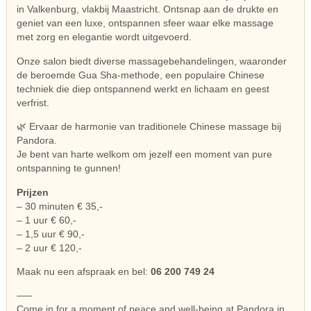
in Valkenburg, vlakbij Maastricht. Ontsnap aan de drukte en
geniet van een luxe, ontspannen sfeer waar elke massage
met zorg en elegantie wordt uitgevoerd.
Onze salon biedt diverse massagebehandelingen, waaronder
de beroemde Gua Sha-methode, een populaire Chinese
techniek die diep ontspannend werkt en lichaam en geest
verfrist.
🌿 Ervaar de harmonie van traditionele Chinese massage bij
Pandora.
Je bent van harte welkom om jezelf een moment van pure
ontspanning te gunnen!
Prijzen
– 30 minuten € 35,-
– 1 uur € 60,-
– 1,5 uur € 90,-
– 2 uur € 120,-
Maak nu een afspraak en bel:
06 200 749 24
—–
Come in for a moment of peace and well-being at Pandora in