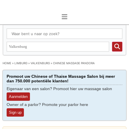
HOME
»
LIMBURG
»
VALKENBURG
»
CHINESE MASSAGE PANDORA
Promoot uw Chinese of Thaise Massage Salon bij meer
dan 750.000 potentiële klanten!
Eigenaar van een salon? Promoot hier uw massage salon
Aanmelden
Owner of a parlor? Promote your parlor here
Sign up