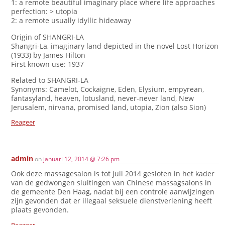
1: a remote beautiful imaginary place where life approaches
perfection: > utopia
2: a remote usually idyllic hideaway
Origin of SHANGRI-LA
Shangri-La, imaginary land depicted in the novel Lost Horizon
(1933) by James Hilton
First known use: 1937
Related to SHANGRI-LA
Synonyms: Camelot, Cockaigne, Eden, Elysium, empyrean,
fantasyland, heaven, lotusland, never-never land, New
Jerusalem, nirvana, promised land, utopia, Zion (also Sion)
Reageer
admin
on
januari 12, 2014 @ 7:26 pm
Ook deze massagesalon is tot juli 2014 gesloten in het kader
van de gedwongen sluitingen van Chinese massagsalons in
de gemeente Den Haag, nadat bij een controle aanwijzingen
zijn gevonden dat er illegaal seksuele dienstverlening heeft
plaats gevonden.
Reageer