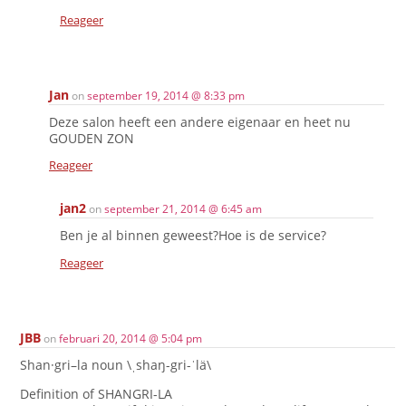
Reageer
Jan
on
september 19, 2014 @ 8:33 pm
Deze salon heeft een andere eigenaar en heet nu
GOUDEN ZON
Reageer
jan2
on
september 21, 2014 @ 6:45 am
Ben je al binnen geweest?Hoe is de service?
Reageer
JBB
on
februari 20, 2014 @ 5:04 pm
Shan·gri–la noun \ˌshaŋ-gri-ˈlä\
Definition of SHANGRI-LA