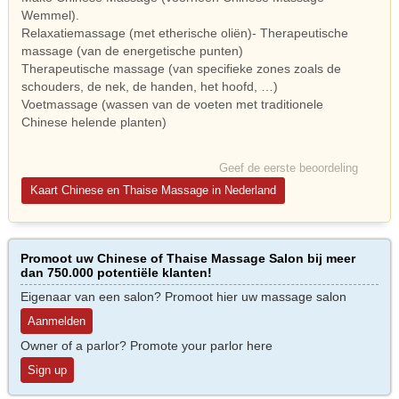
Wemmel).
Relaxatiemassage (met etherische oliën)- Therapeutische
massage (van de energetische punten)
Therapeutische massage (van specifieke zones zoals de
schouders, de nek, de handen, het hoofd, …)
Voetmassage (wassen van de voeten met traditionele
Chinese helende planten)
Geef de eerste beoordeling
Kaart Chinese en Thaise Massage in Nederland
Promoot uw Chinese of Thaise Massage Salon bij meer
dan 750.000 potentiële klanten!
Eigenaar van een salon? Promoot hier uw massage salon
Aanmelden
Owner of a parlor? Promote your parlor here
Sign up