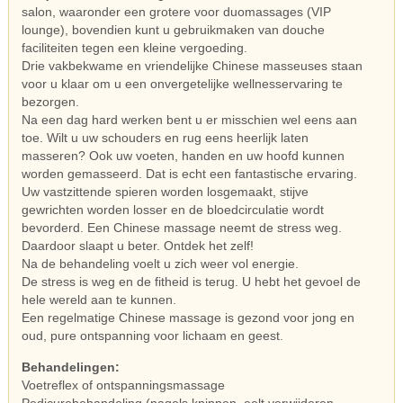
salon, waaronder een grotere voor duomassages (VIP
lounge), bovendien kunt u gebruikmaken van douche
faciliteiten tegen een kleine vergoeding.
Drie vakbekwame en vriendelijke Chinese masseuses staan
voor u klaar om u een onvergetelijke wellnesservaring te
bezorgen.
Na een dag hard werken bent u er misschien wel eens aan
toe. Wilt u uw schouders en rug eens heerlijk laten
masseren? Ook uw voeten, handen en uw hoofd kunnen
worden gemasseerd. Dat is echt een fantastische ervaring.
Uw vastzittende spieren worden losgemaakt, stijve
gewrichten worden losser en de bloedcirculatie wordt
bevorderd. Een Chinese massage neemt de stress weg.
Daardoor slaapt u beter. Ontdek het zelf!
Na de behandeling voelt u zich weer vol energie.
De stress is weg en de fitheid is terug. U hebt het gevoel de
hele wereld aan te kunnen.
Een regelmatige Chinese massage is gezond voor jong en
oud, pure ontspanning voor lichaam en geest.
Behandelingen:
Voetreflex of ontspanningsmassage
Pedicurebehandeling (nagels knippen, eelt verwijderen,