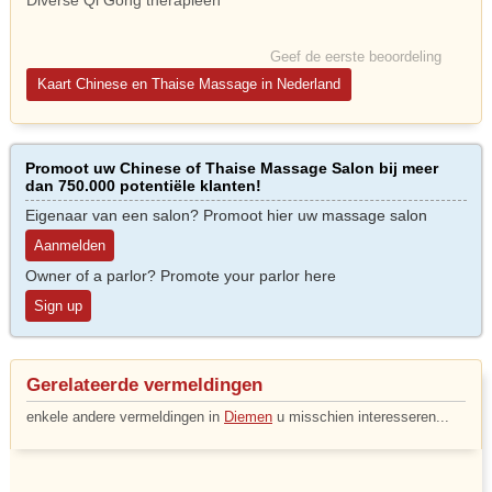
Diverse Qi Gong therapieën
Geef de eerste beoordeling
Kaart Chinese en Thaise Massage in Nederland
Promoot uw Chinese of Thaise Massage Salon bij meer
dan 750.000 potentiële klanten!
Eigenaar van een salon? Promoot hier uw massage salon
Aanmelden
Owner of a parlor? Promote your parlor here
Sign up
Gerelateerde vermeldingen
enkele andere vermeldingen in
Diemen
u misschien interesseren...