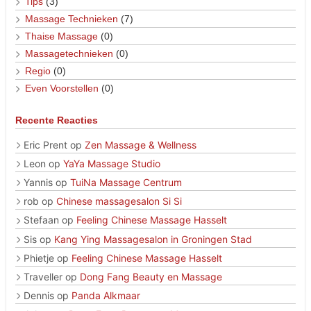
Tips
(3)
Massage Technieken
(7)
Thaise Massage
(0)
Massagetechnieken
(0)
Regio
(0)
Even Voorstellen
(0)
Recente Reacties
Eric Prent
op
Zen Massage & Wellness
Leon
op
YaYa Massage Studio
Yannis
op
TuiNa Massage Centrum
rob
op
Chinese massagesalon Si Si
Stefaan
op
Feeling Chinese Massage Hasselt
Sis
op
Kang Ying Massagesalon in Groningen Stad
Phietje
op
Feeling Chinese Massage Hasselt
Traveller
op
Dong Fang Beauty en Massage
Dennis
op
Panda Alkmaar