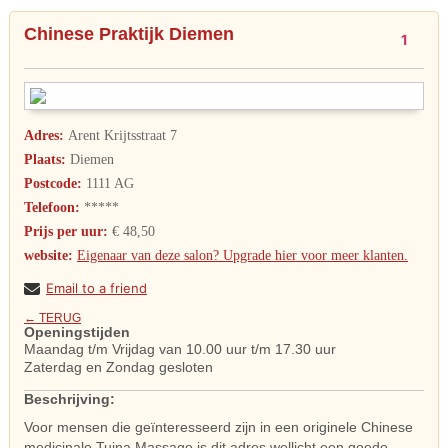
Chinese Praktijk Diemen
1
Adres:
Arent Krijtsstraat 7
Plaats:
Diemen
Postcode:
1111 AG
Telefoon:
*****
Prijs per uur:
€ 48,50
website:
Eigenaar van deze salon? Upgrade hier voor meer klanten.
Email to a friend
← TERUG
Openingstijden
Maandag t/m Vrijdag van 10.00 uur t/m 17.30 uur
Zaterdag en Zondag gesloten
Beschrijving:
Voor mensen die geïnteresseerd zijn in een originele Chinese
medicinale Tuina Massage is dit adres wellicht een goede