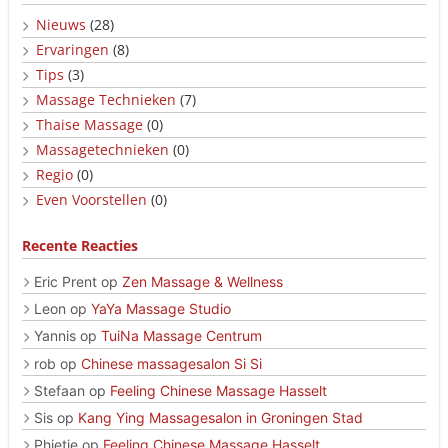
Nieuws
(28)
Ervaringen
(8)
Tips
(3)
Massage Technieken
(7)
Thaise Massage
(0)
Massagetechnieken
(0)
Regio
(0)
Even Voorstellen
(0)
Recente Reacties
Eric Prent
op
Zen Massage & Wellness
Leon
op
YaYa Massage Studio
Yannis
op
TuiNa Massage Centrum
rob
op
Chinese massagesalon Si Si
Stefaan
op
Feeling Chinese Massage Hasselt
Sis
op
Kang Ying Massagesalon in Groningen Stad
Phietje
op
Feeling Chinese Massage Hasselt