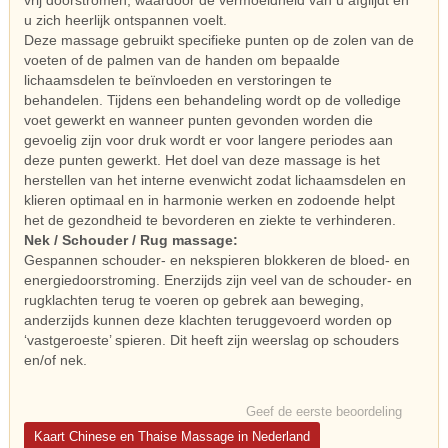
vrij doorstromen, waardoor de vermoeidheid van u afglijdt en
u zich heerlijk ontspannen voelt.
Deze massage gebruikt specifieke punten op de zolen van de
voeten of de palmen van de handen om bepaalde
lichaamsdelen te beïnvloeden en verstoringen te
behandelen. Tijdens een behandeling wordt op de volledige
voet gewerkt en wanneer punten gevonden worden die
gevoelig zijn voor druk wordt er voor langere periodes aan
deze punten gewerkt. Het doel van deze massage is het
herstellen van het interne evenwicht zodat lichaamsdelen en
klieren optimaal en in harmonie werken en zodoende helpt
het de gezondheid te bevorderen en ziekte te verhinderen.
Nek / Schouder / Rug massage:
Gespannen schouder- en nekspieren blokkeren de bloed- en
energiedoorstroming. Enerzijds zijn veel van de schouder- en
rugklachten terug te voeren op gebrek aan beweging,
anderzijds kunnen deze klachten teruggevoerd worden op
‘vastgeroeste’ spieren. Dit heeft zijn weerslag op schouders
en/of nek.
Geef de eerste beoordeling
Kaart Chinese en Thaise Massage in Nederland