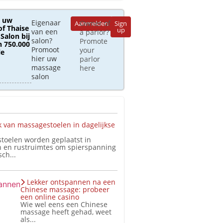
 uw
Eigenaar
Owner of
Aanmelden
Sign
of Thaise
up
van een
a parlor?
Salon bij
salon?
Promote
 750.000
Promoot
your
le
hier uw
parlor
massage
here
salon
 van massagestoelen in dagelijkse
toelen worden geplaatst in
 en rustruimtes om spierspanning
ch...
Lekker ontspannen na een
Chinese massage: probeer
een online casino
Wie wel eens een Chinese
massage heeft gehad, weet
als...