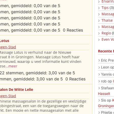
Ervari
Tips
(3)
Massag
Thaise
Massag
0 Reacties
Regio
(
Even Vo
Lotus
ngen-Stad
Recente 
assage Lotus is verhuisd naar de Nieuwe
raat 8 in Groningen. Massage Lotus heeft haar
Eric Pre
ernieuwd, waarop u veel informatie kunt vinden
ese
...meer
Leon
o
Yannis
0 Reacties
rob
op
Stefaan
lon De Witte Lelie
Hasselt
ngen-Stad
Sis
op
inese massagesalon in de gezellige en veelzijdige
bbingestraat, een van de toegangswegen naar de
Groninge
kt. Een mooie en nette massagesalon met alle
Phietje