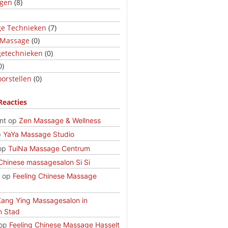
ngen
(8)
e Technieken
(7)
 Massage
(0)
etechnieken
(0)
0)
orstellen
(0)
Reacties
nt
op
Zen Massage & Wellness
p
YaYa Massage Studio
op
TuiNa Massage Centrum
Chinese massagesalon Si Si
op
Feeling Chinese Massage
Kang Ying Massagesalon in
n Stad
op
Feeling Chinese Massage Hasselt