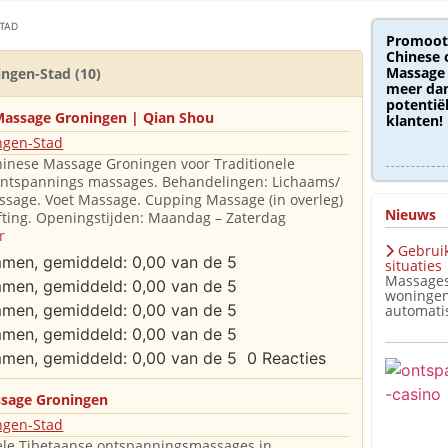
TAD
Promoot
Chinese 
Massage 
ingen-Stad (10)
meer dan
potentië
Massage Groningen | Qian Shou
klanten!
ngen-Stad
inese Massage Groningen voor Traditionele
ontspannings massages. Behandelingen: Lichaams/
sage. Voet Massage. Cupping Massage (in overleg)
Nieuws
fting. Openingstijden: Maandag – Zaterdag
r
Gebruik
situaties
Massages
woningen
automatis
0 Reacties
ssage Groningen
ngen-Stad
ele Tibetaanse ontspanningsmassages in