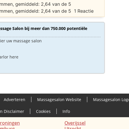
1 Reactie
sage Salon bij meer dan 750.000 potentiële
hier uw massage salon
arlor here
Adverteren
Massagesalon Website
Massagesalon Log
en Disclaimer
Cookies
Info
roningen
Overijssel
imburg
Utrecht