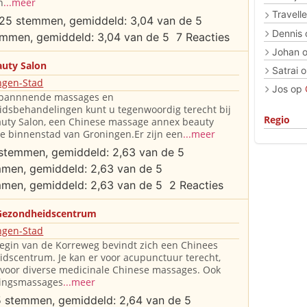
n
...meer
Travelle
Dennis
7 Reacties
Johan
auty Salon
Satrai
o
ngen-Stad
Jos
op
spannnende massages en
dsbehandelingen kunt u tegenwoordig terecht bij
Regio
uty Salon, een Chinese massage annex beauty
de binnenstad van Groningen.Er zijn een
...meer
2 Reacties
Gezondheidscentrum
ngen-Stad
egin van de Korreweg bevindt zich een Chinees
dscentrum. Je kan er voor acupunctuur terecht,
voor diverse medicinale Chinese massages. Ook
ingsmassages
...meer