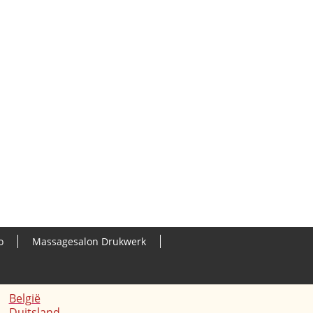
o
Massagesalon Drukwerk
België
Duitsland