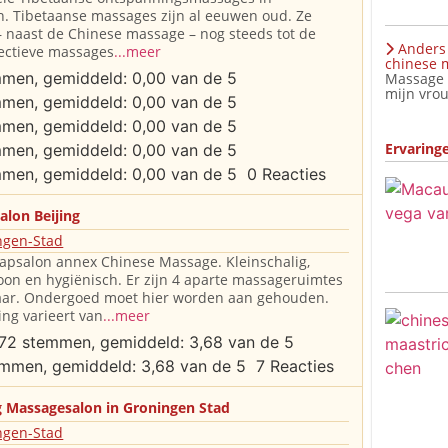
. Tibetaanse massages zijn al eeuwen oud. Ze
 naast de Chinese massage – nog steeds tot de
Anders 
ectieve massages
...meer
chinese m
Massage C
mijn vrou
Ervaring
0 Reacties
alon Beijing
ngen-Stad
apsalon annex Chinese Massage. Kleinschalig,
on en hygiënisch. Er zijn 4 aparte massageruimtes
aar. Ondergoed moet hier worden aan gehouden.
ing varieert van
...meer
7 Reacties
g Massagesalon in Groningen Stad
ngen-Stad