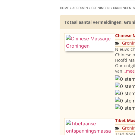
HOME
»
ADRESSEN
»
GRONINGEN
»
GRONINGEN-S
Totaal aantal vermeldingen: Gron
Chinese 
Groni
Nieuw: Ch
Chinese 
Hoofd Mas
Oor ontgi
van
...mee
Tibet Ma
Groni
Tradition