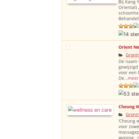
Bij Kang 
Oriental)
schoonhei
Behandel
Orient N
Groni
De naam v
gewijzigd
voor een 
De
...meer
Cheung W
Groni
‘Cheung w
voor zowe
massagepr
woning
..