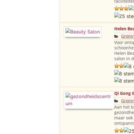
faciliteite
Helen Be
Groni
Voor ont
schoonhei
Helen Bea
salon in 
Qi Gong 
Groni
Aan het b
gezondhei
maar ook 
ontspann