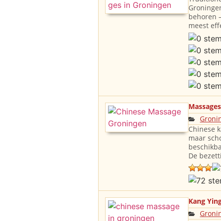
Groningen
behoren –
meest eff
Massages
Groni
Chinese k
maar scho
beschikb
De bezett
Kang Yin
Groni