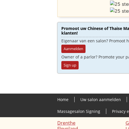
Promoot uw Chinese of Thaise Mas
klanten!
Eigenaar van een salon? Promoot 
Aanmelden
Owner of a parlor? Promote your p
Sign up
Home
Uw salon aanmelden
Massagesalon Signing
Privacy 
Drenthe
G
Flevoland
L