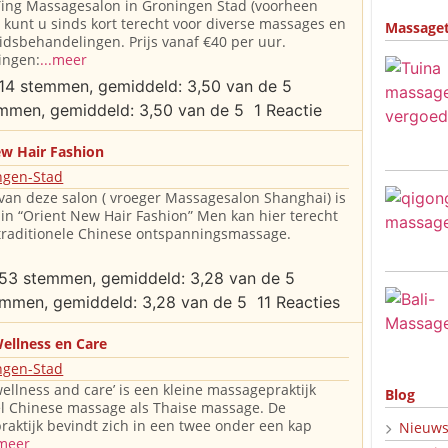
Ying Massagesalon in Groningen Stad (voorheen
 , kunt u sinds kort terecht voor diverse massages en
Massage
dsbehandelingen. Prijs vanaf €40 per uur.
ingen:
...meer
1 Reactie
ew Hair Fashion
ngen-Stad
an deze salon ( vroeger Massagesalon Shanghai) is
 in “Orient New Hair Fashion” Men kan hier terecht
traditionele Chinese ontspanningsmassage.
11 Reacties
ellness en Care
ngen-Stad
ellness and care’ is een kleine massagepraktijk
Blog
l Chinese massage als Thaise massage. De
aktijk bevindt zich in een twee onder een kap
Nieuw
.meer