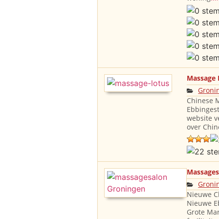
Massage 
Groni
Chinese M
Ebbingest
website v
over Chin
Massagesa
Groni
Nieuwe Ch
Nieuwe E
Grote Mar