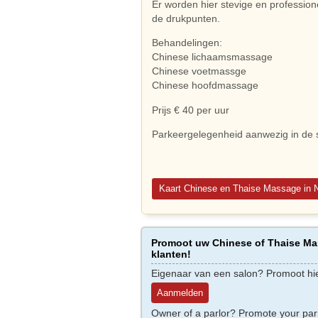
Er worden hier stevige en professi
de drukpunten.
Behandelingen:
Chinese lichaamsmassage
Chinese voetmassge
Chinese hoofdmassage
Prijs € 40 per uur
Parkeergelegenheid aanwezig in de s
Kaart Chinese en Thaise Massage in 
Promoot uw Chinese of Thaise Mas
klanten!
Eigenaar van een salon? Promoot hi
Aanmelden
Owner of a parlor? Promote your par