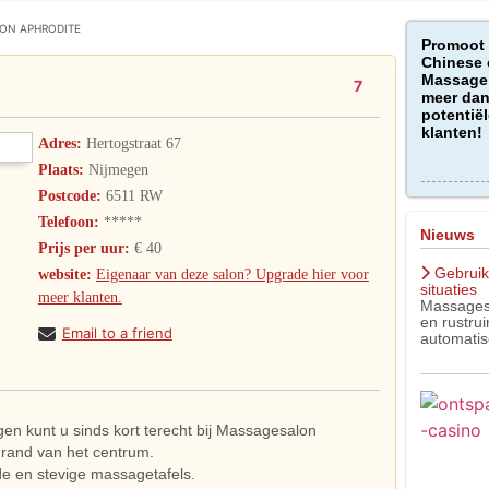
ON APHRODITE
Promoot
Chinese 
Massage 
7
meer dan
potentiël
klanten!
Adres:
Hertogstraat 67
Plaats:
Nijmegen
Postcode:
6511 RW
Telefoon:
*****
Nieuws
Prijs per uur:
€ 40
Gebruik
website:
Eigenaar van deze salon? Upgrade hier voor
situaties
meer klanten.
Massagest
en rustru
Email to a friend
automatis
n kunt u sinds kort terecht bij Massagesalon
 rand van het centrum.
e en stevige massagetafels.