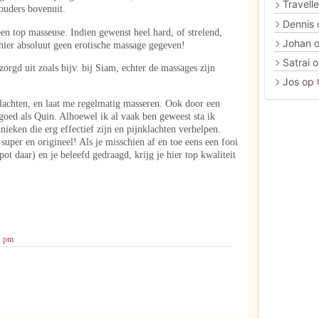
Travelle
houders bovenuit.
Dennis
een top masseuse. Indien gewenst heel hard, of strelend,
Johan
 hier absoluut geen erotische massage gegeven!
Satrai
o
zorgd uit zoals bijv. bij Siam, echter de massages zijn
Jos
op
klachten, en laat me regelmatig masseren. Ook door een
o goed als Quin. Alhoewel ik al vaak ben geweest sta ik
nieken die erg effectief zijn en pijnklachten verhelpen.
uper en origineel! Als je misschien af en toe eens een fooi
pot daar) en je beleefd gedraagd, krijg je hier top kwaliteit
1 pm