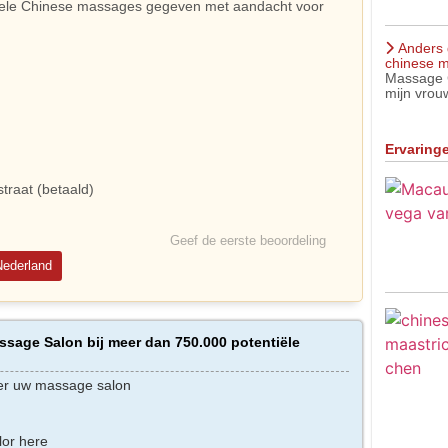
onele Chinese massages gegeven met aandacht voor
Anders 
chinese m
Massage C
mijn vrouw
Ervaring
traat (betaald)
Geef de eerste beoordeling
Nederland
sage Salon bij meer dan 750.000 potentiële
er uw massage salon
lor here