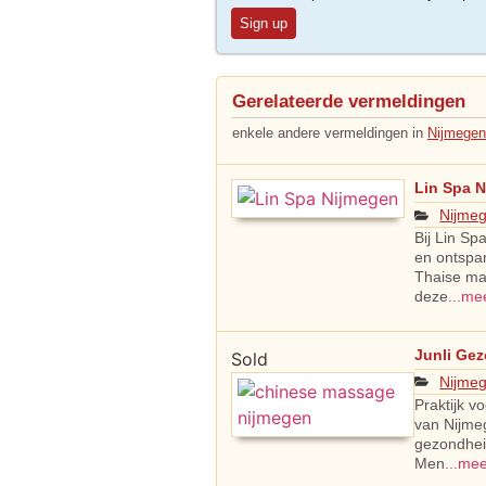
Sign up
Gerelateerde vermeldingen
enkele andere vermeldingen in
Nijmegen
Lin Spa 
Nijme
Bij Lin Sp
en ontspa
Thaise ma
deze
...me
Junli Ge
Sold
Nijme
Praktijk 
van Nijmeg
gezondhei
Men
...me