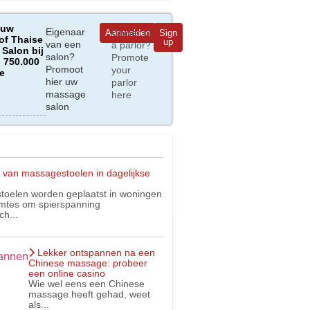
 uw
Eigenaar
Owner of
Aanmelden
Sign
of Thaise
up
van een
a parlor?
Salon bij
salon?
Promote
 750.000
Promoot
your
e
hier uw
parlor
massage
here
salon
 van massagestoelen in dagelijkse
oelen worden geplaatst in woningen
imtes om spierspanning
ch...
Lekker ontspannen na een
Chinese massage: probeer
een online casino
Wie wel eens een Chinese
massage heeft gehad, weet
als...