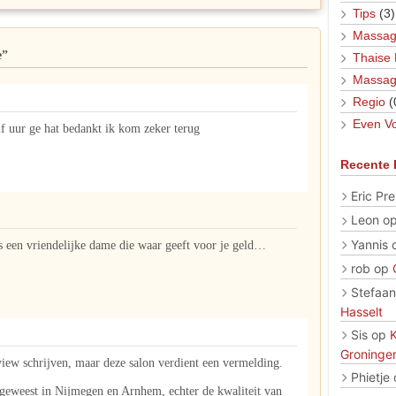
Tips
(3)
Massag
e”
Thaise
Massag
Regio
(
Even Vo
 uur ge hat bedankt ik kom zeker terug
Recente 
Eric Pre
Leon
o
Yannis
is een vriendelijke dame die waar geeft voor je geld…
rob
op
Stefaan
Hasselt
Sis
op
Groninge
view schrijven, maar deze salon verdient een vermelding.
Phietje
 geweest in Nijmegen en Arnhem, echter de kwaliteit van