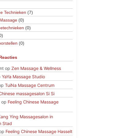
e Technieken
(7)
 Massage
(0)
etechnieken
(0)
0)
orstellen
(0)
Reacties
nt
op
Zen Massage & Wellness
p
YaYa Massage Studio
op
TuiNa Massage Centrum
Chinese massagesalon Si Si
op
Feeling Chinese Massage
Kang Ying Massagesalon in
n Stad
op
Feeling Chinese Massage Hasselt