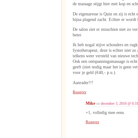
de massage stijgt hier met kop en sc
De eigenaresse is Quin en zij is echt 
bijna plagend zacht. Echter er wordt
De salon ziet er misschien niet zo ver
beter.
Ik heb nogal stijve schouders en rug
fysiotherapeut, deze is echter niet z
telkens weer versteld van nieuwe tech
Ook een ontspanningsmassage is echt s
geeft (niet nodig maar het is geen vet
voor je geld (€40,- p.u.).
Aanrader!!!
Reageer
Mike
on
december 3, 2016 @ 6:3
+1, volledig mee eens.
Reageer