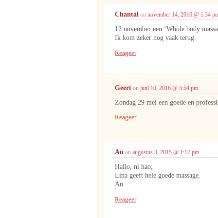
Chantal
on
november 14, 2016 @ 1:34 p
12 november een ‘Whole body massage
Ik kom zeker nog vaak terug.
Reageer
Geert
on
juni 10, 2016 @ 5:54 pm
Zondag 29 mei een goede en profess
Reageer
An
on
augustus 3, 2015 @ 1:17 pm
Hallo, ni hao,
Lina geeft hele goede massage.
An
Reageer