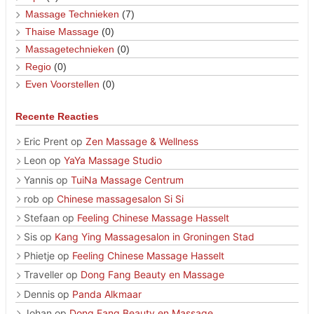
Massage Technieken
(7)
Thaise Massage
(0)
Massagetechnieken
(0)
Regio
(0)
Even Voorstellen
(0)
Recente Reacties
Eric Prent
op
Zen Massage & Wellness
Leon
op
YaYa Massage Studio
Yannis
op
TuiNa Massage Centrum
rob
op
Chinese massagesalon Si Si
Stefaan
op
Feeling Chinese Massage Hasselt
Sis
op
Kang Ying Massagesalon in Groningen Stad
Phietje
op
Feeling Chinese Massage Hasselt
Traveller
op
Dong Fang Beauty en Massage
Dennis
op
Panda Alkmaar
Johan
op
Dong Fang Beauty en Massage