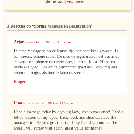
de natuurlijke
...meer
3 Reacties op
“Spring Massage en Beautysalon”
Arjan
on
oktober 3, 2016 @ 11:12 pm
In deze massage salon de laatste tijd een paar keer geweest. Is
een mooie, schone salon. De nieuwe eigenaresse heet Susan en
er werkt een nieuwe medewerkster, die heet Rosa. Masseren
beide erg goed. Voelen de pijnpunten goed aan. Voor mij een
reden om nogmaals hier te laten masseren.
Reageer
Lina
on
december 20, 2014 @ 11:56 pm
I had a massage today by a young lady, great experience! I had a
lot of tension on my upper back, neck and shoulders and she
managed to release a great part of it by focusing more on the
area! I will surely visit again, great value for money!