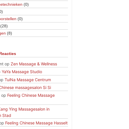
etechnieken
(0)
0)
orstellen
(0)
(28)
gen
(8)
Reacties
nt
op
Zen Massage & Wellness
p
YaYa Massage Studio
op
TuiNa Massage Centrum
Chinese massagesalon Si Si
op
Feeling Chinese Massage
Kang Ying Massagesalon in
n Stad
op
Feeling Chinese Massage Hasselt