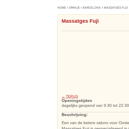
HOME
»
SPANJE
»
BARCELONA
»
MASSATGES FUJI
Massatges Fuji
← TERUG
Openingstijden
dagelijks geopend van 9:30 tot 22:30
Beschrijving:
Een van de betere salons voor Ooste
Massatges Fuji is gespecialiseerd i