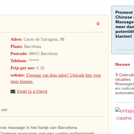
Promoot
Chinese 
Massage 
0
meer dan
potentiël
klanten!
Adres:
Carrer de Tarragona, 88
Plaats:
Barcelona
Postcode:
08015 Barcelona
Telefoon:
*****
Nieuws
Prijs per uur:
€ 20
Gebruik
website:
Eigenaar van deze salon? Upgrade hier voor
situaties
meer klanten.
Massagest
en rustru
Email to a friend
automatis
 uur
rse massage in het hartje van Barcelona
n Oosterse massages met een unieke professionele