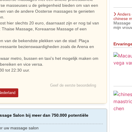
terse masseuses u de gelegenheid bieden om van een
en van de andere Oosterse massages te genieten
Anders 
en.
chinese m
Massage C
 hier slechts 20 euro, daarnaast zijn er nog tal van
mijn vrouw
: Thaise Massage, Koreaanse Massage of een
en van de bekendste plekken van de stad: Plaça
Ervaring
nteressante bezienswaardigheden zoals de Arena en
waar metro, bussen en taxi’s het mogelijk maken om
bereiken ​​en vice versa.
30 tot 22:30 uur.
Geef de eerste beoordeling
Nederland
sage Salon bij meer dan 750.000 potentiële
er uw massage salon