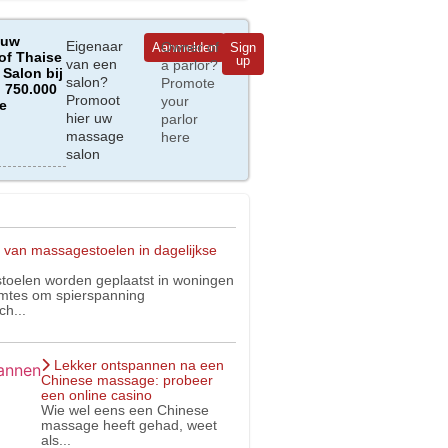
 uw
Eigenaar
Owner of
Aanmelden
Sign
of Thaise
up
van een
a parlor?
Salon bij
salon?
Promote
 750.000
Promoot
your
e
hier uw
parlor
massage
here
salon
 van massagestoelen in dagelijkse
oelen worden geplaatst in woningen
imtes om spierspanning
ch...
Lekker ontspannen na een
Chinese massage: probeer
een online casino
Wie wel eens een Chinese
massage heeft gehad, weet
als...