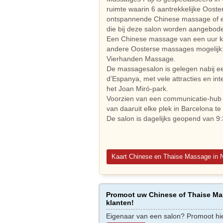
ruimte waarin 6 aantrekkelijke Oos
ontspannende Chinese massage of e
die bij deze salon worden aangebod
Een Chinese massage van een uur kost
andere Oosterse massages mogelijk
Vierhanden Massage.
De massagesalon is gelegen nabij e
d’Espanya, met vele attracties en i
het Joan Miró-park.
Voorzien van een communicatie-hub 
van daaruit elke plek in Barcelona te 
De salon is dagelijks geopend van 9:
Kaart Chinese en Thaise Massage in 
Promoot uw Chinese of Thaise Mas
klanten!
Eigenaar van een salon? Promoot hi