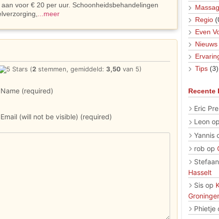
aan voor € 20 per uur. Schoonheidsbehandelingen
Massag
lverzorging,
...meer
Regio
(
Even Vo
Nieuws
Ervarin
Tips
(3)
(
2
stemmen, gemiddeld:
3,50
van 5)
Name (required)
Recente 
Eric Pre
Email (will not be visible) (required)
Leon
o
Yannis
rob
op
Stefaan
Hasselt
Sis
op
Groninge
Phietje