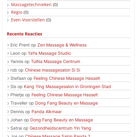
Massagetechnieken
(0)
Regio
(0)
Even Voorstellen
(0)
Recente Reacties
Eric Prent
op
Zen Massage & Wellness
Leon
op
YaYa Massage Studio
Yannis
op
TuiNa Massage Centrum
rob
op
Chinese massagesalon Si Si
Stefaan
op
Feeling Chinese Massage Hasselt
Sis
op
Kang Ying Massagesalon in Groningen Stad
Phietje
op
Feeling Chinese Massage Hasselt
Traveller
op
Dong Fang Beauty en Massage
Dennis
op
Panda Alkmaar
Johan
op
Dong Fang Beauty en Massage
Satrai
op
Gezondheidscentrum Yin Yang
Jos
op
Chinese Massage Salon Panda 2