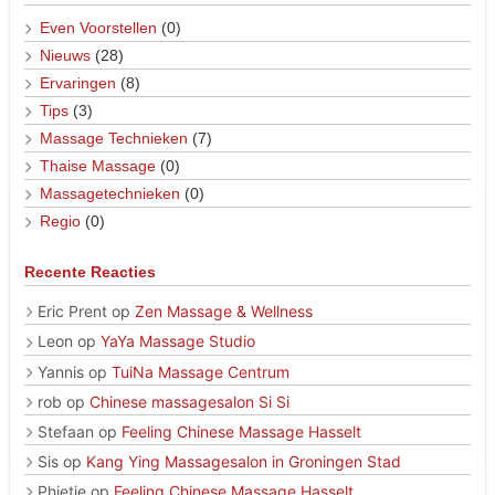
Even Voorstellen
(0)
Nieuws
(28)
Ervaringen
(8)
Tips
(3)
Massage Technieken
(7)
Thaise Massage
(0)
Massagetechnieken
(0)
Regio
(0)
Recente Reacties
Eric Prent
op
Zen Massage & Wellness
Leon
op
YaYa Massage Studio
Yannis
op
TuiNa Massage Centrum
rob
op
Chinese massagesalon Si Si
Stefaan
op
Feeling Chinese Massage Hasselt
Sis
op
Kang Ying Massagesalon in Groningen Stad
Phietje
op
Feeling Chinese Massage Hasselt