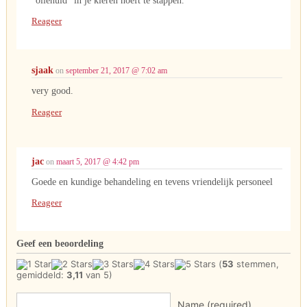
“oliehuid” in je kleren hoeft te stappen.
Reageer
sjaak
on
september 21, 2017 @ 7:02 am
very good.
Reageer
jac
on
maart 5, 2017 @ 4:42 pm
Goede en kundige behandeling en tevens vriendelijk personeel
Reageer
Geef een beoordeling
(
53
stemmen,
gemiddeld:
3,11
van 5)
Name (required)