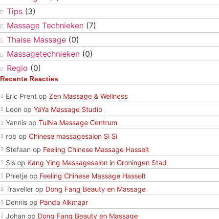
Tips
(3)
Massage Technieken
(7)
Thaise Massage
(0)
Massagetechnieken
(0)
Regio
(0)
Recente Reacties
Eric Prent
op
Zen Massage & Wellness
Leon
op
YaYa Massage Studio
Yannis
op
TuiNa Massage Centrum
rob
op
Chinese massagesalon Si Si
Stefaan
op
Feeling Chinese Massage Hasselt
Sis
op
Kang Ying Massagesalon in Groningen Stad
Phietje
op
Feeling Chinese Massage Hasselt
Traveller
op
Dong Fang Beauty en Massage
Dennis
op
Panda Alkmaar
Johan
op
Dong Fang Beauty en Massage