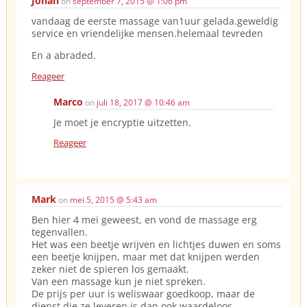
Johan
on
september 7, 2015 @ 1:06 pm
vandaag de eerste massage van1uur gelada.geweldig
service en vriendelijke mensen.helemaal tevreden
En a abraded.
Reageer
Marco
on
juli 18, 2017 @ 10:46 am
Je moet je encryptie uitzetten.
Reageer
Mark
on
mei 5, 2015 @ 5:43 am
Ben hier 4 mei geweest, en vond de massage erg
tegenvallen.
Het was een beetje wrijven en lichtjes duwen en soms
een beetje knijpen, maar met dat knijpen werden
zeker niet de spieren los gemaakt.
Van een massage kun je niet spreken.
De prijs per uur is weliswaar goedkoop, maar de
dienst die ze leveren is dan ook waardeloos.