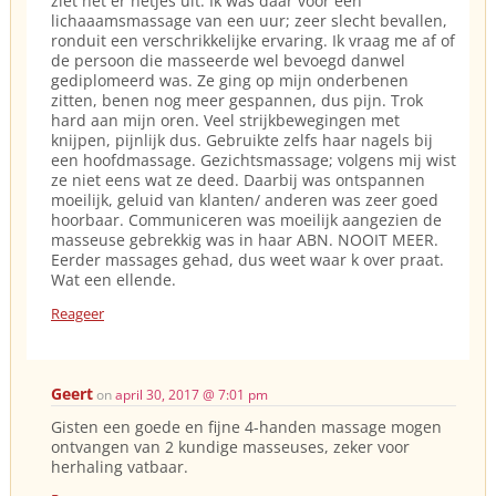
ziet het er netjes uit. Ik was daar voor een
lichaaamsmassage van een uur; zeer slecht bevallen,
ronduit een verschrikkelijke ervaring. Ik vraag me af of
de persoon die masseerde wel bevoegd danwel
gediplomeerd was. Ze ging op mijn onderbenen
zitten, benen nog meer gespannen, dus pijn. Trok
hard aan mijn oren. Veel strijkbewegingen met
knijpen, pijnlijk dus. Gebruikte zelfs haar nagels bij
een hoofdmassage. Gezichtsmassage; volgens mij wist
ze niet eens wat ze deed. Daarbij was ontspannen
moeilijk, geluid van klanten/ anderen was zeer goed
hoorbaar. Communiceren was moeilijk aangezien de
masseuse gebrekkig was in haar ABN. NOOIT MEER.
Eerder massages gehad, dus weet waar k over praat.
Wat een ellende.
Reageer
Geert
on
april 30, 2017 @ 7:01 pm
Gisten een goede en fijne 4-handen massage mogen
ontvangen van 2 kundige masseuses, zeker voor
herhaling vatbaar.