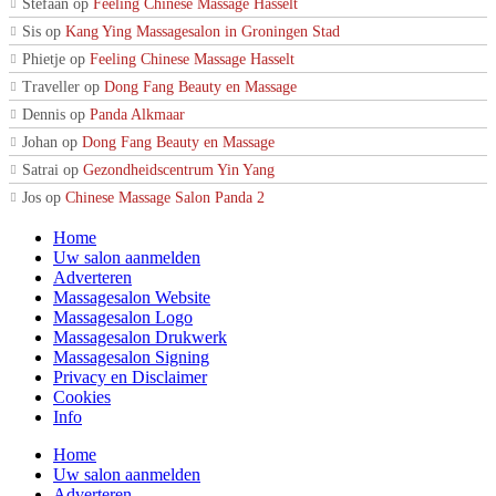
Stefaan
op
Feeling Chinese Massage Hasselt
Sis
op
Kang Ying Massagesalon in Groningen Stad
Phietje
op
Feeling Chinese Massage Hasselt
Traveller
op
Dong Fang Beauty en Massage
Dennis
op
Panda Alkmaar
Johan
op
Dong Fang Beauty en Massage
Satrai
op
Gezondheidscentrum Yin Yang
Jos
op
Chinese Massage Salon Panda 2
Home
Uw salon aanmelden
Adverteren
Massagesalon Website
Massagesalon Logo
Massagesalon Drukwerk
Massagesalon Signing
Privacy en Disclaimer
Cookies
Info
Home
Uw salon aanmelden
Adverteren