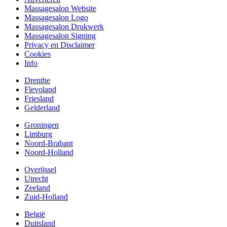
Massagesalon Website
Massagesalon Logo
Massagesalon Drukwerk
Massagesalon Signing
Privacy en Disclaimer
Cookies
Info
Drenthe
Flevoland
Friesland
Gelderland
Groningen
Limburg
Noord-Brabant
Noord-Holland
Overijssel
Utrecht
Zeeland
Zuid-Holland
België
Duitsland