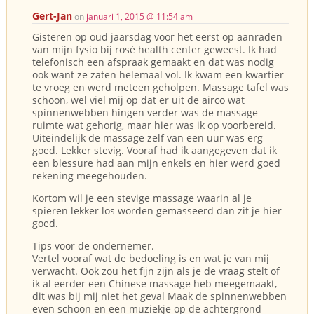
Gert-Jan
on
januari 1, 2015 @ 11:54 am
Gisteren op oud jaarsdag voor het eerst op aanraden
van mijn fysio bij rosé health center geweest. Ik had
telefonisch een afspraak gemaakt en dat was nodig
ook want ze zaten helemaal vol. Ik kwam een kwartier
te vroeg en werd meteen geholpen. Massage tafel was
schoon, wel viel mij op dat er uit de airco wat
spinnenwebben hingen verder was de massage
ruimte wat gehorig, maar hier was ik op voorbereid.
Uiteindelijk de massage zelf van een uur was erg
goed. Lekker stevig. Vooraf had ik aangegeven dat ik
een blessure had aan mijn enkels en hier werd goed
rekening meegehouden.
Kortom wil je een stevige massage waarin al je
spieren lekker los worden gemasseerd dan zit je hier
goed.
Tips voor de ondernemer.
Vertel vooraf wat de bedoeling is en wat je van mij
verwacht. Ook zou het fijn zijn als je de vraag stelt of
ik al eerder een Chinese massage heb meegemaakt,
dit was bij mij niet het geval Maak de spinnenwebben
even schoon en een muziekje op de achtergrond