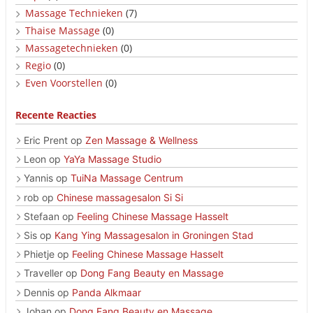
Massage Technieken
(7)
Thaise Massage
(0)
Massagetechnieken
(0)
Regio
(0)
Even Voorstellen
(0)
Recente Reacties
Eric Prent
op
Zen Massage & Wellness
Leon
op
YaYa Massage Studio
Yannis
op
TuiNa Massage Centrum
rob
op
Chinese massagesalon Si Si
Stefaan
op
Feeling Chinese Massage Hasselt
Sis
op
Kang Ying Massagesalon in Groningen Stad
Phietje
op
Feeling Chinese Massage Hasselt
Traveller
op
Dong Fang Beauty en Massage
Dennis
op
Panda Alkmaar
Johan
op
Dong Fang Beauty en Massage