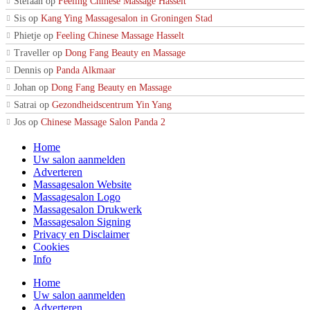
Stefaan
op
Feeling Chinese Massage Hasselt
Sis
op
Kang Ying Massagesalon in Groningen Stad
Phietje
op
Feeling Chinese Massage Hasselt
Traveller
op
Dong Fang Beauty en Massage
Dennis
op
Panda Alkmaar
Johan
op
Dong Fang Beauty en Massage
Satrai
op
Gezondheidscentrum Yin Yang
Jos
op
Chinese Massage Salon Panda 2
Home
Uw salon aanmelden
Adverteren
Massagesalon Website
Massagesalon Logo
Massagesalon Drukwerk
Massagesalon Signing
Privacy en Disclaimer
Cookies
Info
Home
Uw salon aanmelden
Adverteren