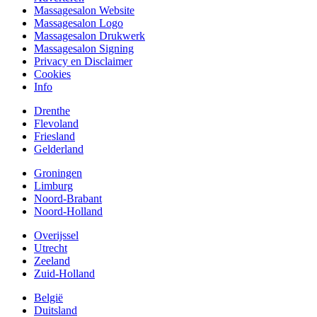
Massagesalon Website
Massagesalon Logo
Massagesalon Drukwerk
Massagesalon Signing
Privacy en Disclaimer
Cookies
Info
Drenthe
Flevoland
Friesland
Gelderland
Groningen
Limburg
Noord-Brabant
Noord-Holland
Overijssel
Utrecht
Zeeland
Zuid-Holland
België
Duitsland