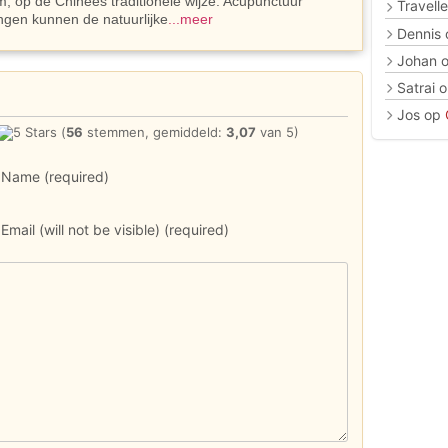
, op de Chinees traditionele wijze. Acupunctuur
Travelle
ngen kunnen de natuurlijke
...meer
Dennis
Johan
Satrai
o
Jos
op
(
56
stemmen, gemiddeld:
3,07
van 5)
Name (required)
Email (will not be visible) (required)