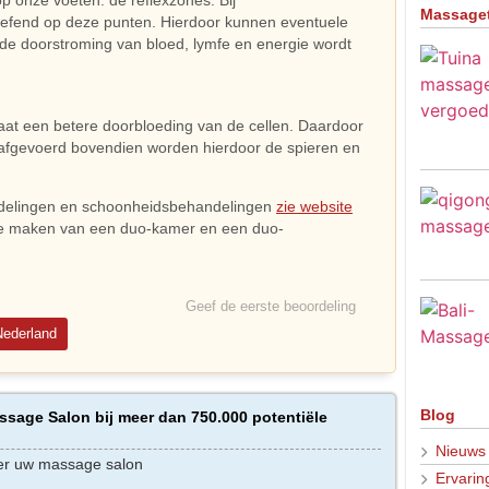
p onze voeten: de reflexzones. Bij
Massage
oefend op deze punten. Hierdoor kunnen eventuele
e doorstroming van bloed, lymfe en energie wordt
at een betere doorbloeding van de cellen. Daardoor
r afgevoerd bovendien worden hierdoor de spieren en
ndelingen en schoonheidsbehandelingen
zie website
 te maken van een duo-kamer en een duo-
Geef de eerste beoordeling
Nederland
Blog
sage Salon bij meer dan 750.000 potentiële
Nieuws
er uw massage salon
Ervarin