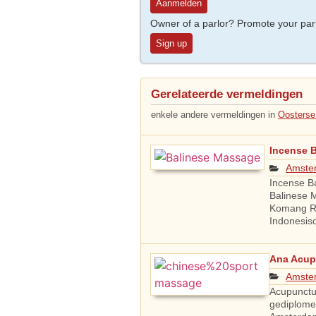
Aanmelden
Owner of a parlor? Promote your par
Sign up
Gerelateerde vermeldingen
enkele andere vermeldingen in
Oosters
Incense 
Amste
Incense Ba
Balinese 
Komang Ri
Indonesis
Ana Acup
Amste
Acupunctu
gediplome