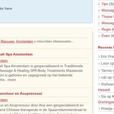
Tips
(3)
lor here
Massag
Thaise
Massag
Regio
(
Even Vo
e Massage
,
Amsterdam
u misschien interesseren...
Recente 
Bali Spa Amsterdam
Eric Pre
rdam
Leon
o
li Spa Amsterdam is gespecialiseerd in Traditionele
Yannis
Massage & Healing SPA Body Treatments Masseuse
ni is geboren en opgegroeid op het bekende
rob
op
che
...meer
Stefaan
Hasselt
unctuur en Acupressuur
Sis
op
rdam
Groninge
ur en Acupressuur door Ana een gespecialiseerd en
Phietje
erd Chinese therapeute in de Spaarndammerstraat te