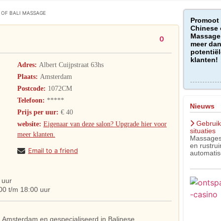
 OF BALI MASSAGE
Promoot
Chinese 
Massage 
0
meer dan
potentiël
klanten!
Adres:
Albert Cuijpstraat 63hs
Plaats:
Amsterdam
Postcode:
1072CM
Telefoon:
*****
Nieuws
Prijs per uur:
€ 40
Gebruik
website:
Eigenaar van deze salon? Upgrade hier voor
situaties
meer klanten.
Massagest
en rustru
Email to a friend
automatis
 uur
00 t/m 18:00 uur
 in Amsterdam en gespecialiseerd in Balinese