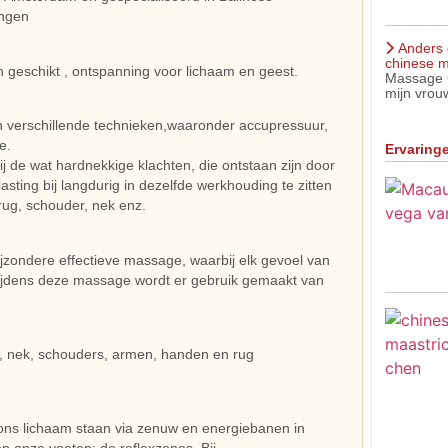
ngen
Anders 
chinese m
geschikt , ontspanning voor lichaam en geest.
Massage C
mijn vrouw
 verschillende technieken,waaronder accupressuur,
e.
Ervaring
 de wat hardnekkige klachten, die ontstaan zijn door
asting bij langdurig in dezelfde werkhouding te zitten
rug, schouder, nek enz.
zondere effectieve massage, waarbij elk gevoel van
 tijdens deze massage wordt er gebruik gemaakt van
 nek, schouders, armen, handen en rug
 ons lichaam staan via zenuw en energiebanen in