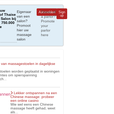
 uw
Eigenaar
Owner of
Aanmelden
Sign
of Thaise
up
van een
a parlor?
Salon bij
salon?
Promote
 750.000
Promoot
your
e
hier uw
parlor
massage
here
salon
 van massagestoelen in dagelijkse
oelen worden geplaatst in woningen
imtes om spierspanning
ch...
Lekker ontspannen na een
Chinese massage: probeer
een online casino
Wie wel eens een Chinese
massage heeft gehad, weet
als...