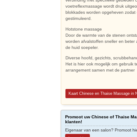
verbinding met specifieke gebieden o
voetreflexmassage wordt druk uitge
blokkades worden opgeheven zodat d
gestimuleerd.
Hotstone massage
Door de warmte van de stenen ontsta
worden afvalstoffen sneller en bete
de huid soepeler.
Diverse hoofd, gezichts, scrubbeha
Het is hier ook mogelijk om gebruik
arrangement samen met de partner
Kaart Chinese en Thaise Massage in 
Promoot uw Chinese of Thaise Mas
klanten!
Eigenaar van een salon? Promoot hi