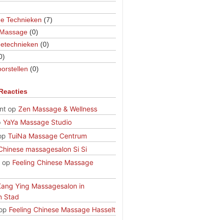
e Technieken
(7)
 Massage
(0)
etechnieken
(0)
0)
orstellen
(0)
Reacties
nt
op
Zen Massage & Wellness
p
YaYa Massage Studio
op
TuiNa Massage Centrum
Chinese massagesalon Si Si
op
Feeling Chinese Massage
Kang Ying Massagesalon in
n Stad
op
Feeling Chinese Massage Hasselt