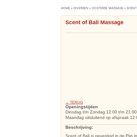
HOME
»
DIVERSEN
»
OOSTERSE MASSAGE
»
SCENT
Scent of Bali Massage
← TERUG
Openingstijden
Dinsdag t/m Zondag 12:00 t/m 21:00
Maandag uitsluitend op afspraak 12:
Beschrijving:
Scent of Bali is gevestigd in de Pijp