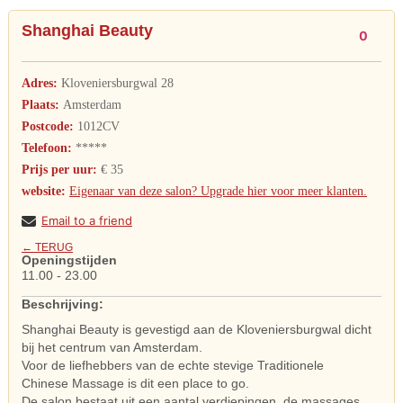
Shanghai Beauty
0
Adres:
Kloveniersburgwal 28
Plaats:
Amsterdam
Postcode:
1012CV
Telefoon:
*****
Prijs per uur:
€ 35
website:
Eigenaar van deze salon? Upgrade hier voor meer klanten.
Email to a friend
← TERUG
Openingstijden
11.00 - 23.00
Beschrijving:
Shanghai Beauty is gevestigd aan de Kloveniersburgwal dicht
bij het centrum van Amsterdam.
Voor de liefhebbers van de echte stevige Traditionele
Chinese Massage is dit een place to go.
De salon bestaat uit een aantal verdiepingen, de massages