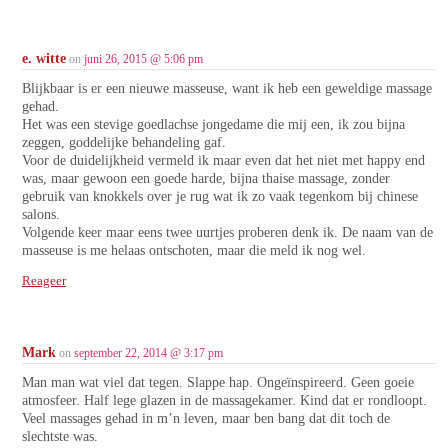
e. witte
on
juni 26, 2015 @ 5:06 pm
Blijkbaar is er een nieuwe masseuse, want ik heb een geweldige massage
gehad.
Het was een stevige goedlachse jongedame die mij een, ik zou bijna
zeggen, goddelijke behandeling gaf.
Voor de duidelijkheid vermeld ik maar even dat het niet met happy end
was, maar gewoon een goede harde, bijna thaise massage, zonder
gebruik van knokkels over je rug wat ik zo vaak tegenkom bij chinese
salons.
Volgende keer maar eens twee uurtjes proberen denk ik. De naam van de
masseuse is me helaas ontschoten, maar die meld ik nog wel.
Reageer
Mark
on
september 22, 2014 @ 3:17 pm
Man man wat viel dat tegen. Slappe hap. Ongeïnspireerd. Geen goeie
atmosfeer. Half lege glazen in de massagekamer. Kind dat er rondloopt.
Veel massages gehad in m’n leven, maar ben bang dat dit toch de
slechtste was.