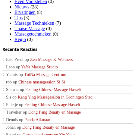
Even Voorstellen
(0)
Nieuws
(28)
Ervaringen
(8)
Tips
(3)
Massage Technieken
(7)
Thaise Massage
(0)
Massagetechnieken
(0)
Regio
(0)
Recente Reacties
Eric Prent
op
Zen Massage & Wellness
Leon
op
YaYa Massage Studio
Yannis
op
TuiNa Massage Centrum
rob
op
Chinese massagesalon Si Si
Stefaan
op
Feeling Chinese Massage Hasselt
Sis
op
Kang Ying Massagesalon in Groningen Stad
Phietje
op
Feeling Chinese Massage Hasselt
Traveller
op
Dong Fang Beauty en Massage
Dennis
op
Panda Alkmaar
Johan
op
Dong Fang Beauty en Massage
Satrai
op
Gezondheidscentrum Yin Yang