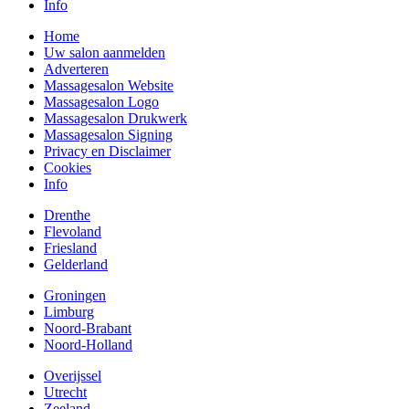
Info
Home
Uw salon aanmelden
Adverteren
Massagesalon Website
Massagesalon Logo
Massagesalon Drukwerk
Massagesalon Signing
Privacy en Disclaimer
Cookies
Info
Drenthe
Flevoland
Friesland
Gelderland
Groningen
Limburg
Noord-Brabant
Noord-Holland
Overijssel
Utrecht
Zeeland