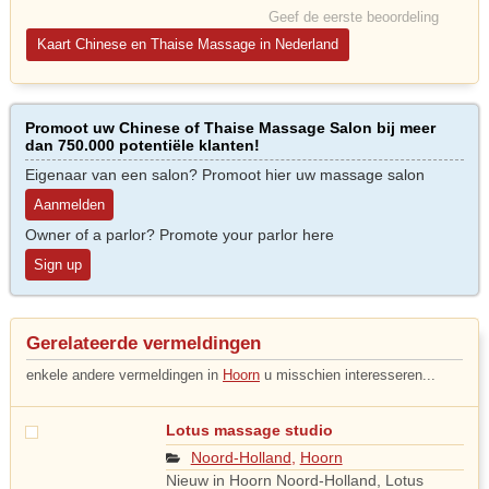
Geef de eerste beoordeling
Kaart Chinese en Thaise Massage in Nederland
Promoot uw Chinese of Thaise Massage Salon bij meer
dan 750.000 potentiële klanten!
Eigenaar van een salon? Promoot hier uw massage salon
Aanmelden
Owner of a parlor? Promote your parlor here
Sign up
Gerelateerde vermeldingen
enkele andere vermeldingen in
Hoorn
u misschien interesseren...
Lotus massage studio
Noord-Holland
,
Hoorn
Nieuw in Hoorn Noord-Holland, Lotus