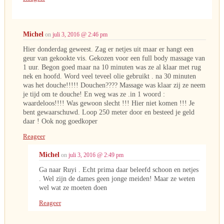
Michel
on
juli 3, 2016 @ 2:46 pm
Hier donderdag geweest. Zag er netjes uit maar er hangt een
geur van gekookte vis. Gekozen voor een full body massage van
1 uur. Begon goed maar na 10 minuten was ze al klaar met rug
nek en hoofd. Word veel teveel olie gebruikt . na 30 minuten
was het douche!!!!! Douchen???? Massage was klaar zij ze neem
je tijd om te douche! En weg was ze .in 1 woord :
waardeloos!!!! Was gewoon slecht !!! Hier niet komen !!! Je
bent gewaarschuwd. Loop 250 meter door en besteed je geld
daar ! Ook nog goedkoper
Reageer
Michel
on
juli 3, 2016 @ 2:49 pm
Ga naar Ruyi . Echt prima daar beleefd schoon en netjes
. Wel zijn de dames geen jonge meiden! Maar ze weten
wel wat ze moeten doen
Reageer