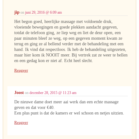
jip
on
juni 29, 2016 @ 6:09 am
Het begon goed, heerlijke massage met voldoende druk,
vloeiende bewegingen en goede plekken aandacht gegeven,
totdat de telefoon ging, ze liep weg en liet de deur open, een
paar minuten bleef ze weg, op een gegeven moment kwam ze
terug en ging ze al bellend verder met de behandeling met een
hand. Ik vind dat respectloos. Ik heb de behandeling uitgezeten,
maar hier kom ik NOOIT meer. Bij vertrek zat ze weer te bellen
en een gedag kon er niet af. Echt heel slecht.
Reageer
Joost
on
december 28, 2015 @ 11:23 am
De nieuwe dame doet meer aai werk dan een echte massage
geven en dat voor €40.
Een plus punt is dat de kamers er wel schoon en netjes uitzien.
Reageer