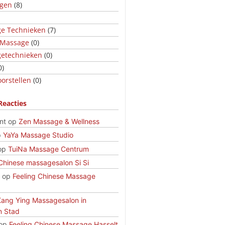
ngen
(8)
e Technieken
(7)
 Massage
(0)
etechnieken
(0)
0)
orstellen
(0)
Reacties
nt
op
Zen Massage & Wellness
p
YaYa Massage Studio
op
TuiNa Massage Centrum
Chinese massagesalon Si Si
op
Feeling Chinese Massage
Kang Ying Massagesalon in
n Stad
op
Feeling Chinese Massage Hasselt