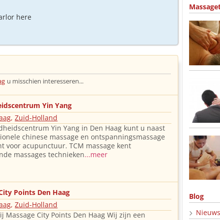
Massage
arlor here
ag
u misschien interesseren...
idscentrum Yin Yang
aag
,
Zuid-Holland
dheidscentrum Yin Yang in Den Haag kunt u naast
itionele chinese massage en ontspanningsmassage
ht voor acupunctuur. TCM massage kent
ende massages technieken
...meer
City Points Den Haag
Blog
aag
,
Zuid-Holland
Nieuw
j Massage City Points Den Haag Wij zijn een