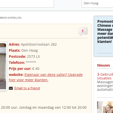
 WANG KAPSALON
Promoot
Chinese 
Massage 
1
meer dan
potentië
klanten!
Adres:
Apeldoornselaan 282
Plaats:
Den Haag
Postcode:
2573 LX
Telefoon:
*****
Nieuws
Prijs per uur:
€ 40
Gebruik
website:
Eigenaar van deze salon? Upgrade
situaties
hier voor meer klanten.
Massages
woningen
Email to a friend
automatis
t 20:00 uur, zondag en maandag van 12:00 tot 20:00