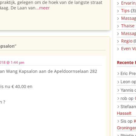
raktijk, gelegen om de hoek van de langste straat
Ervari
Haag. De Laan van
...meer
Tips
(3)
Massag
Thaise
Massag
Regio
(
apsalon”
Even Vo
Recente 
2018 @ 1:44 pm
ian Wang Kapsalon aan de Apeldoornselaan 282
Eric Pre
Leon
o
s nu € 40,00 en
Yannis
rob
op
n ?
Stefaan
Hasselt
Sis
op
Groninge
Phietje