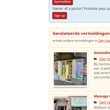
Aanmelden
Owner of a parlor? Promote your p
Sign up
Gerelateerde vermeldingen
enkele andere vermeldingen in
Den Ha
Gezondhe
Den H
Bij Gezon
een trad
ook terec
verschill
Massage 
Den H
Welkom bi