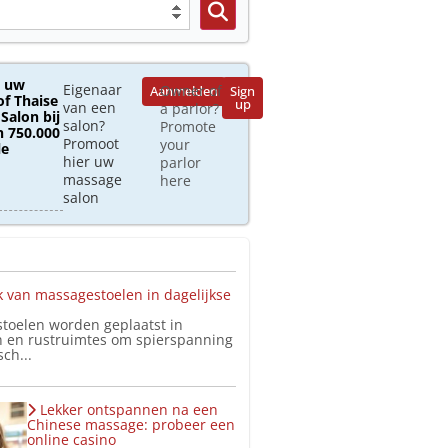
 uw
Eigenaar
Owner of
Aanmelden
Sign
of Thaise
up
van een
a parlor?
Salon bij
salon?
Promote
 750.000
Promoot
your
le
hier uw
parlor
massage
here
salon
 van massagestoelen in dagelijkse
toelen worden geplaatst in
 en rustruimtes om spierspanning
ch...
Lekker ontspannen na een
Chinese massage: probeer een
online casino