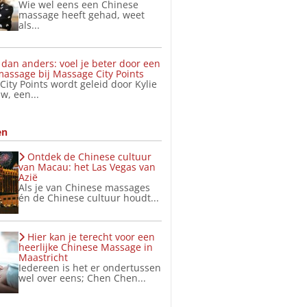
Wie wel eens een Chinese
massage heeft gehad, weet
als...
dan anders: voel je beter door een
assage bij Massage City Points
ity Points wordt geleid door Kylie
w, een...
en
Ontdek de Chinese cultuur
van Macau: het Las Vegas van
Azië
Als je van Chinese massages
én de Chinese cultuur houdt...
Hier kan je terecht voor een
heerlijke Chinese Massage in
Maastricht
Iedereen is het er ondertussen
wel over eens; Chen Chen...