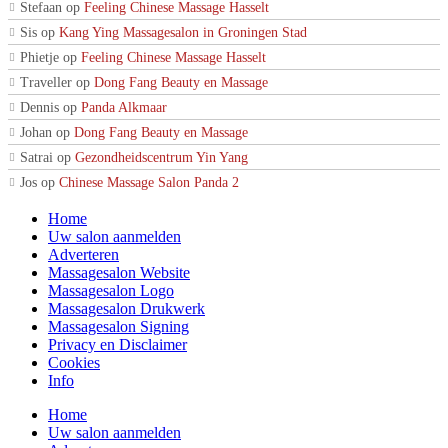
Stefaan
op
Feeling Chinese Massage Hasselt
Sis
op
Kang Ying Massagesalon in Groningen Stad
Phietje
op
Feeling Chinese Massage Hasselt
Traveller
op
Dong Fang Beauty en Massage
Dennis
op
Panda Alkmaar
Johan
op
Dong Fang Beauty en Massage
Satrai
op
Gezondheidscentrum Yin Yang
Jos
op
Chinese Massage Salon Panda 2
Home
Uw salon aanmelden
Adverteren
Massagesalon Website
Massagesalon Logo
Massagesalon Drukwerk
Massagesalon Signing
Privacy en Disclaimer
Cookies
Info
Home
Uw salon aanmelden