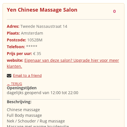
Yen Chinese Massage Salon
0
Adres:
Tweede Nassaustraat 14
Plaats:
Amsterdam
Postcode:
1052BM
Telefoon:
*****
Prijs per uur:
€ 35
website:
Eigenaar van deze salon? Upgrade hier voor meer
klanten.
Email to a friend
← TERUG
Openingstijden
dagelijks geopend van 12:00 tot 22:00
Beschrijving:
Chinese massage
Full Body massage
Nek / Schouder / Rug massage
Massage met warme kruidenolie