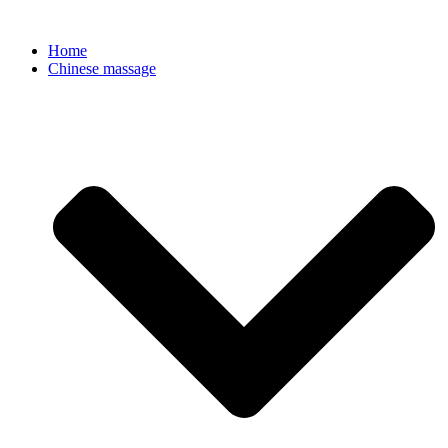
Ga
naar
Home
de
Chinese massage
inhoud