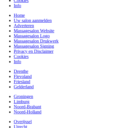
Cookies
Info
Home
Uw salon aanmelden
Adverteren
Massagesalon Website
Massagesalon Logo
Massagesalon Drukwerk
Massagesalon Signing
Privacy en Disclaimer
Cookies
Info
Drenthe
Flevoland
Friesland
Gelderland
Groningen
Limburg
Noord-Brabant
Noord-Holland
Overijssel
Utrecht