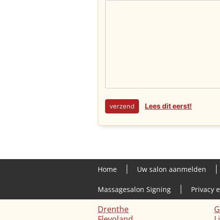
Lees dit eerst!
Home
Uw salon aanmelden
Massagesalon Signing
Privacy 
Drenthe
G
Flevoland
L