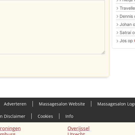
Travelle
Dennis
Johan
Satrai
o
Jos
op
Adverteren
Massagesalon Website
Massagesalon Log
en Disclaimer
Cookies
Info
roningen
Overijssel
imburg
Utrecht