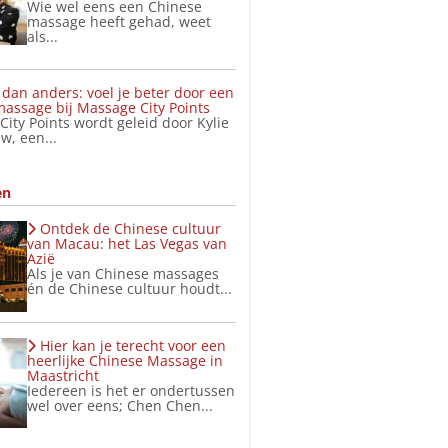
Wie wel eens een Chinese
massage heeft gehad, weet
als...
dan anders: voel je beter door een
assage bij Massage City Points
ity Points wordt geleid door Kylie
w, een...
en
Ontdek de Chinese cultuur
van Macau: het Las Vegas van
Azië
Als je van Chinese massages
én de Chinese cultuur houdt...
Hier kan je terecht voor een
heerlijke Chinese Massage in
Maastricht
Iedereen is het er ondertussen
wel over eens; Chen Chen...