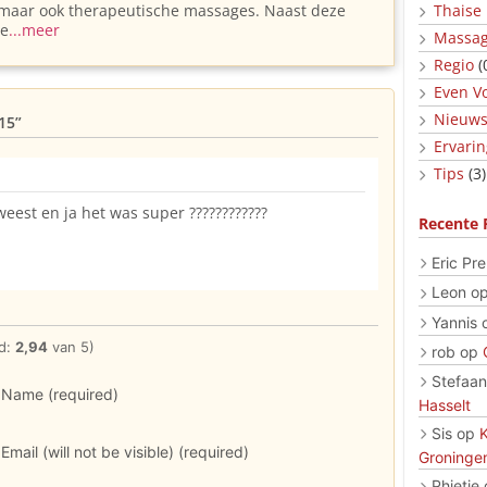
maar ook therapeutische massages. Naast deze
Thaise
de
...meer
Massag
Regio
(
Even Vo
Nieuw
15”
Ervari
Tips
(3)
st en ja het was super ????????????
Recente 
Eric Pre
Leon
o
Yannis
d:
2,94
van 5)
rob
op
Stefaan
Name (required)
Hasselt
Sis
op
Email (will not be visible) (required)
Groninge
Phietje