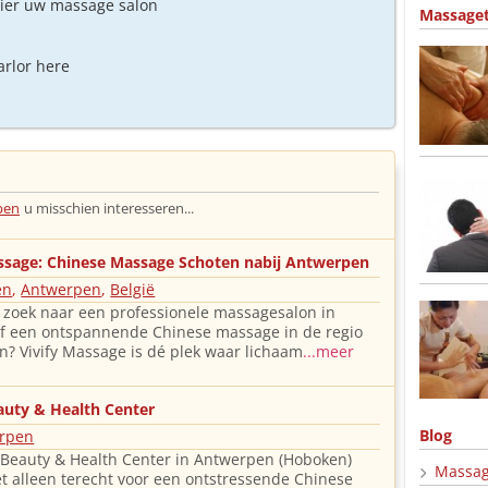
hier uw massage salon
Massage
arlor here
pen
u misschien interesseren...
assage: Chinese Massage Schoten nabij Antwerpen
en
,
Antwerpen
,
België
 zoek naar een professionele massagesalon in
f een ontspannende Chinese massage in de regio
? Vivify Massage is dé plek waar lichaam
...meer
auty & Health Center
Blog
rpen
 Beauty & Health Center in Antwerpen (Hoboken)
Massag
et alleen terecht voor een ontstressende Chinese