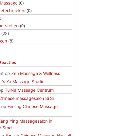
 Massage
(0)
etechnieken
(0)
0)
orstellen
(0)
s
(28)
ngen
(8)
Reacties
nt
op
Zen Massage & Wellness
p
YaYa Massage Studio
op
TuiNa Massage Centrum
Chinese massagesalon Si Si
op
Feeling Chinese Massage
Kang Ying Massagesalon in
n Stad
op
Feeling Chinese Massage Hasselt