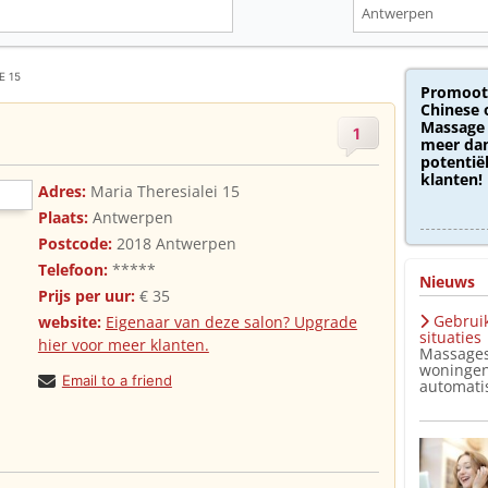
E 15
Promoot
Chinese 
Massage 
1
meer dan
potentië
klanten!
Adres:
Maria Theresialei 15
Plaats:
Antwerpen
Postcode:
2018 Antwerpen
Telefoon:
*****
Nieuws
Prijs per uur:
€ 35
Gebruik
website:
Eigenaar van deze salon? Upgrade
situaties
hier voor meer klanten.
Massages
woningen
Email to a friend
automatis