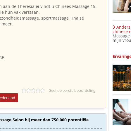
n aan de Theresialei vindt u Chinees Massage 15,
ie hun vak verstaan.
 gezondheidsmassage, sportmassage, Thaise
l meer.
Anders 
chinese m
Massage C
mijn vrou
Ervaring
GE
Geef de eerste beoordeling
Nederland
sage Salon bij meer dan 750.000 potentiële