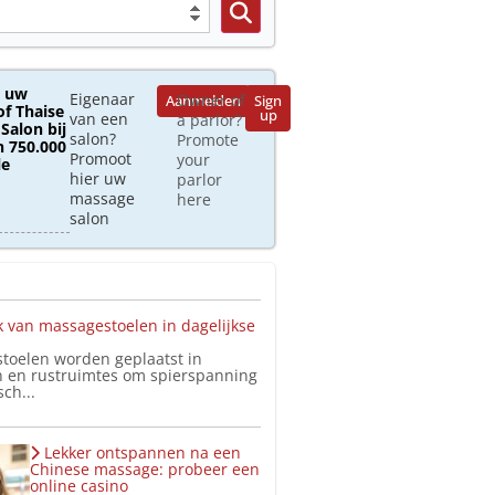
 uw
Eigenaar
Owner of
Aanmelden
Sign
of Thaise
up
van een
a parlor?
Salon bij
salon?
Promote
 750.000
Promoot
your
le
hier uw
parlor
massage
here
salon
 van massagestoelen in dagelijkse
toelen worden geplaatst in
 en rustruimtes om spierspanning
ch...
Lekker ontspannen na een
Chinese massage: probeer een
online casino