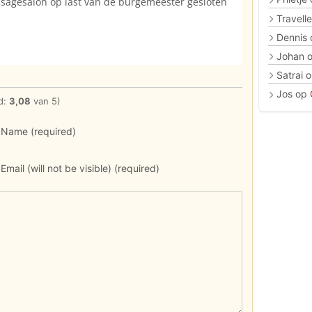
ssagesalon op last van de burgemeester gesloten
Travelle
Dennis
Johan
Satrai
o
Jos
op
d:
3,08
van 5)
Name (required)
Email (will not be visible) (required)