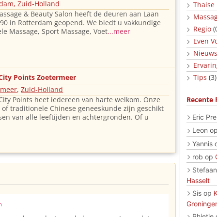
rdam
,
Zuid-Holland
Thaise
ssage & Beauty Salon heeft de deuren aan Laan
Massag
90 in Rotterdam geopend. We biedt u vakkundige
Regio
(
ele Massage, Sport Massage, Voet
...meer
Even Vo
Nieuw
Ervari
City Points Zoetermeer
Tips
(3)
rmeer
,
Zuid-Holland
ity Points heet iedereen van harte welkom. Onze
Recente 
of traditionele Chinese geneeskunde zijn geschikt
en van alle leeftijden en achtergronden. Of u
Eric Pre
Leon
o
Yannis
rob
op
Stefaan
Hasselt
Sis
op
Groninge
m
Phietje