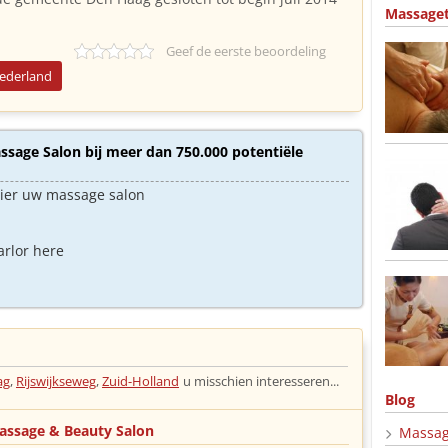
Massage
Geef de eerste beoordeling
Nederland
sage Salon bij meer dan 750.000 potentiële
hier uw massage salon
arlor here
ag
,
Rijswijkseweg
,
Zuid-Holland
u misschien interesseren...
Blog
assage & Beauty Salon
Massag