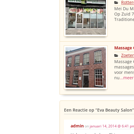
Rotte
Mei Du Ma
Op Zuid 7
Tradition
Massage 
Zoete
Massage C
massages 
voor mens
nu
...meer
Een Reactie op
“Eva Beauty Salon”
admin
on
januari 14, 2014 @ 6:41 p