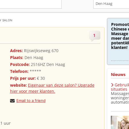
Y SALON
Promoot
Chinese 
Massage 
1
meer dan
potentië
klanten!
Adres:
Rijswijkseweg 670
Plaats:
Den Haag
Postcode:
2516HZ Den Haag
Telefoon:
*****
Nieuws
Prijs per uur:
€ 30
Gebruik
website:
Eigenaar van deze salon? Upgrade
situaties
hier voor meer klanten.
Massages
woningen
Email to a friend
automatis
21 uur