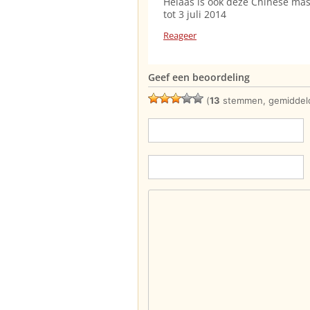
Helaas is ook deze Chinese ma
tot 3 juli 2014
Reageer
Geef een beoordeling
(
13
stemmen, gemiddel