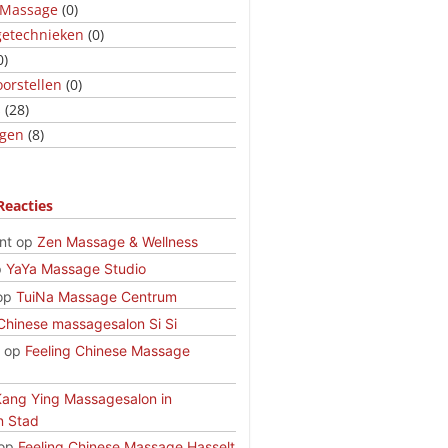
 Massage
(0)
etechnieken
(0)
0)
orstellen
(0)
s
(28)
ngen
(8)
Reacties
nt
op
Zen Massage & Wellness
p
YaYa Massage Studio
op
TuiNa Massage Centrum
Chinese massagesalon Si Si
op
Feeling Chinese Massage
Kang Ying Massagesalon in
n Stad
op
Feeling Chinese Massage Hasselt