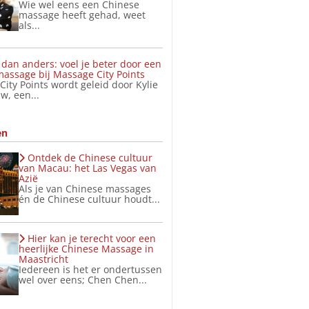
Wie wel eens een Chinese
massage heeft gehad, weet
als...
dan anders: voel je beter door een
assage bij Massage City Points
ity Points wordt geleid door Kylie
w, een...
en
Ontdek de Chinese cultuur
van Macau: het Las Vegas van
Azië
Als je van Chinese massages
én de Chinese cultuur houdt...
Hier kan je terecht voor een
heerlijke Chinese Massage in
Maastricht
Iedereen is het er ondertussen
wel over eens; Chen Chen...