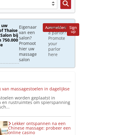
 uw
Eigenaar
Owner of
Aanmelden
Sign
of Thaise
up
van een
a parlor?
Salon bij
salon?
Promote
 750.000
Promoot
your
le
hier uw
parlor
massage
here
salon
 van massagestoelen in dagelijkse
toelen worden geplaatst in
 en rustruimtes om spierspanning
ch...
Lekker ontspannen na een
Chinese massage: probeer een
online casino