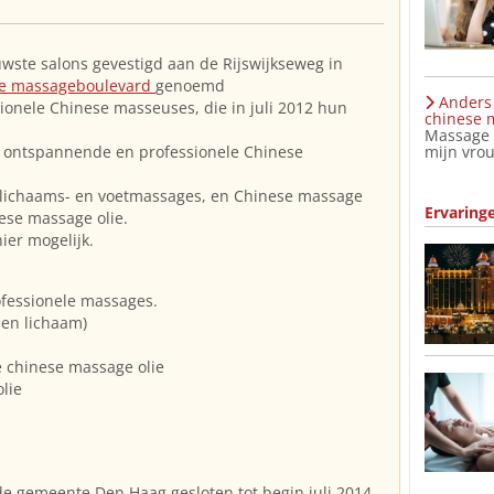
uwste salons gevestigd aan de Rijswijkseweg in
e massageboulevard
genoemd
Anders 
ionele Chinese masseuses, die in juli 2012 hun
chinese m
Massage C
mijn vrou
e, ontspannende en professionele Chinese
e lichaams- en voetmassages, en Chinese massage
Ervaring
ese massage olie.
ier mogelijk.
ofessionele massages.
en lichaam)
 chinese massage olie
lie
de gemeente Den Haag gesloten tot begin juli 2014