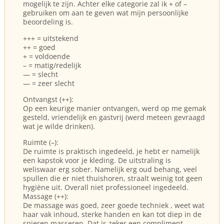
mogelijk te zijn. Achter elke categorie zal ik + of –
gebruiken om aan te geven wat mijn persoonlijke
beoordeling is.
+++ = uitstekend
++ = goed
+ = voldoende
– = matig/redelijk
— = slecht
— = zeer slecht
Ontvangst (++):
Op een keurige manier ontvangen, werd op me gemak
gesteld, vriendelijk en gastvrij (werd meteen gevraagd
wat je wilde drinken).
Ruimte (–):
De ruimte is praktisch ingedeeld, je hebt er namelijk
een kapstok voor je kleding. De uitstraling is
weliswaar erg sober. Namelijk erg oud behang, veel
spullen die er niet thuishoren, straalt weinig tot geen
hygiëne uit. Overall niet professioneel ingedeeld.
Massage (++):
De massage was goed, zeer goede techniek , weet wat
haar vak inhoud, sterke handen en kan tot diep in de
spieren masseren. Dat is zeker een compliment