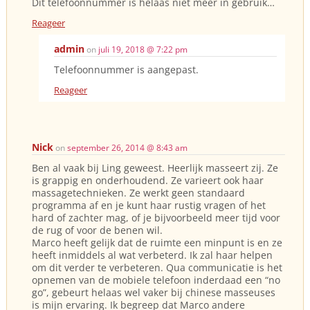
Dit telefoonnummer is helaas niet meer in gebruik…
Reageer
admin
on
juli 19, 2018 @ 7:22 pm
Telefoonnummer is aangepast.
Reageer
Nick
on
september 26, 2014 @ 8:43 am
Ben al vaak bij Ling geweest. Heerlijk masseert zij. Ze
is grappig en onderhoudend. Ze varieert ook haar
massagetechnieken. Ze werkt geen standaard
programma af en je kunt haar rustig vragen of het
hard of zachter mag, of je bijvoorbeeld meer tijd voor
de rug of voor de benen wil.
Marco heeft gelijk dat de ruimte een minpunt is en ze
heeft inmiddels al wat verbeterd. Ik zal haar helpen
om dit verder te verbeteren. Qua communicatie is het
opnemen van de mobiele telefoon inderdaad een “no
go”, gebeurt helaas wel vaker bij chinese masseuses
is mijn ervaring. Ik begreep dat Marco andere