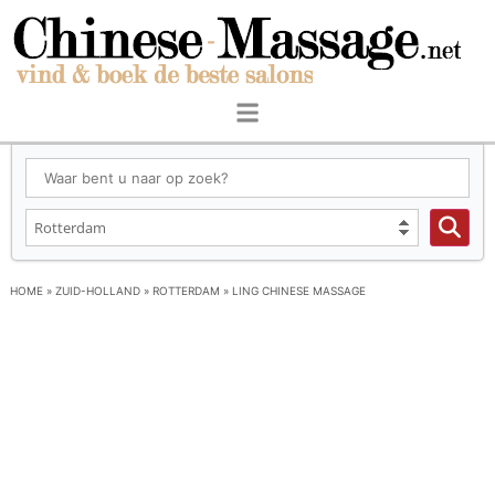
HOME
»
ZUID-HOLLAND
»
ROTTERDAM
»
LING CHINESE MASSAGE