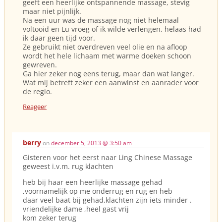
geeft een heerlijke ontspannende massage, stevig
maar niet pijnlijk.
Na een uur was de massage nog niet helemaal
voltooid en Lu vroeg of ik wilde verlengen, helaas had
ik daar geen tijd voor.
Ze gebruikt niet overdreven veel olie en na afloop
wordt het hele lichaam met warme doeken schoon
gewreven.
Ga hier zeker nog eens terug, maar dan wat langer.
Wat mij betreft zeker een aanwinst en aanrader voor
de regio.
Reageer
berry
on
december 5, 2013 @ 3:50 am
Gisteren voor het eerst naar Ling Chinese Massage
geweest i.v.m. rug klachten
heb bij haar een heerlijke massage gehad
,voornamelijk op me onderrug en rug en heb
daar veel baat bij gehad,klachten zijn iets minder .
vriendelijke dame ,heel gast vrij
kom zeker terug