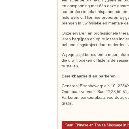
een scherpe blik naar hygiëne en pro
en ontspanning met één onze ervare
aan professionele ontspannende en
hele wereld. Hiermee proberen wij ge
brengen in uw fysieke en mentale g
Onze ervaren en professionele ther
leren begrijpen en op te lossen indie
behandelingstraject daar onderdeel 
Wij zijn altijd bereid om u meer info
die u wilt boeken of tijdens de sessie
te stellen.
Bereikbaarheid en parkeren
Generaal Eisenhowerplein 10, 2284X
Openbaar vervoer: Bus 22,23,50,51
Parkeren: parkeerplaats voordeur, eer
gratis.
Kaart Chinese en Thaise Massage in 