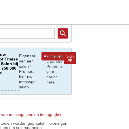
 uw
Eigenaar
Owner of
Aanmelden
Sign
of Thaise
up
van een
a parlor?
Salon bij
salon?
Promote
 750.000
Promoot
your
e
hier uw
parlor
massage
here
salon
 van massagestoelen in dagelijkse
oelen worden geplaatst in woningen
imtes om spierspanning