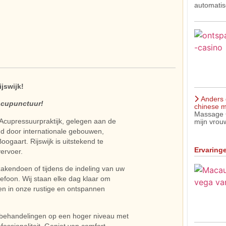
automatis
jswijk!
Anders 
Acupunctuur!
chinese m
Massage C
Acupressuurpraktijk, gelegen aan de
mijn vrouw
gd door internationale gebouwen,
ogaart. Rijswijk is uitstekend te
Ervaring
ervoer.
kendoen of tijdens de indeling van uw
lefoon. Wij staan elke dag klaar om
en in onze rustige en ontspannen
.
behandelingen op een hoger niveau met