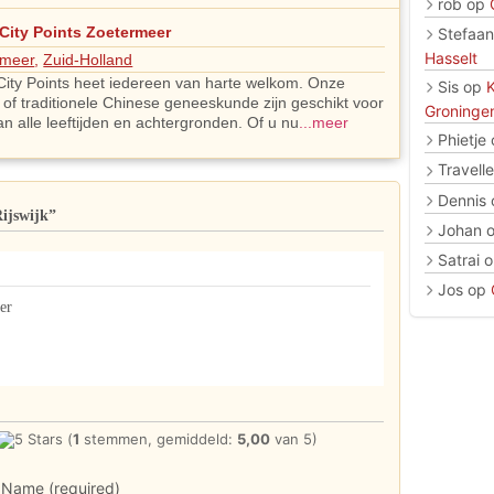
rob
op
City Points Zoetermeer
Stefaan
Hasselt
rmeer
,
Zuid-Holland
ity Points heet iedereen van harte welkom. Onze
Sis
op
of traditionele Chinese geneeskunde zijn geschikt voor
Groninge
 alle leeftijden en achtergronden. Of u nu
...meer
Phietje
Travelle
Dennis
Rijswijk”
Johan
Satrai
o
Jos
op
er
(
1
stemmen, gemiddeld:
5,00
van 5)
Name (required)