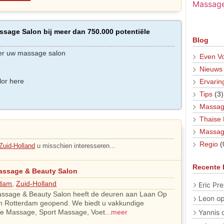
sage Salon bij meer dan 750.000 potentiële
Blog
er uw massage salon
Even Vo
Nieuws
lor here
Ervarin
Tips
(3)
Massag
Thaise
Massag
Regio
(
Zuid-Holland
u misschien interesseren...
Recente 
assage & Beauty Salon
rdam
,
Zuid-Holland
Eric Pre
ssage & Beauty Salon heeft de deuren aan Laan Op
Leon
o
in Rotterdam geopend. We biedt u vakkundige
Yannis
ele Massage, Sport Massage, Voet
...meer