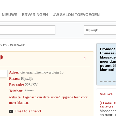
NIEUWS
ERVARINGEN
UW SALON TOEVOEGEN
Y POINTS RIJSWIJK
Promoot
Chinese 
jk
Massage 
1
meer dan
potentiël
klanten!
Adres:
Generaal Eisenhowerplein 10
Plaats:
Rijswijk
Postcode:
2284XV
Telefoon:
*****
Nieuws
website:
Eigenaar van deze salon? Upgrade hier voor
meer klanten.
Gebruik
situaties
Massagest
Email to a friend
en rustru